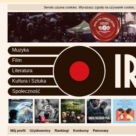
Serwis używa cookies. Wyrażasz zgodę na używanie cookie, zg
Muzyka
Film
Literatura
Kultura i Sztuka
Społeczność
Mój profil
Użytkownicy
Rankingi
Konkursy
Patronaty