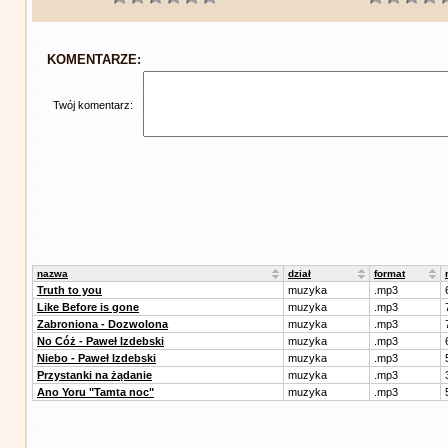
KOMENTARZE:
Twój komentarz:
nazwa
dział
format
Truth to you
muzyka
.mp3
Like Before is gone
muzyka
.mp3
Zabroniona - Dozwolona
muzyka
.mp3
No Cóż - Paweł Izdebski
muzyka
.mp3
Niebo - Paweł Izdebski
muzyka
.mp3
Przystanki na żądanie
muzyka
.mp3
Ano Yoru "Tamta noc"
muzyka
.mp3