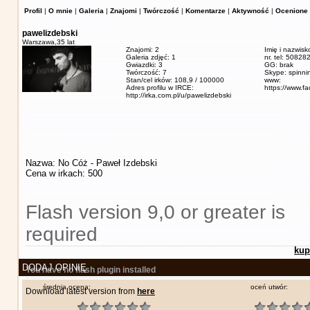
Profil
|
O mnie
|
Galeria
|
Znajomi
|
Twórczość
|
Komentarze
|
Aktywność
|
Ocenione 
pawelizdebski
Warszawa,
35 lat
Znajomi: 2
Imię i nazwisk
Galeria zdjęć: 1
nr. tel: 5082
Gwiazdki: 3
GG: brak
Twórczość: 7
Skype: spinn
Stan/cel irków: 108,9 / 100000
www:
Adres profilu w IRCE:
https://www.f
http://irka.com.pl/u/pawelizdebski
Nazwa: No Cóż - Paweł Izdebski
Cena w irkach: 500
Flash version 9,0 or greater is
required
kup
DODAJ OPINIĘ
You have no flash plugin installed
średnia ocena:
oceń utwór:
Download latest version from
here