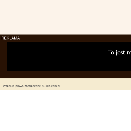
REKLAMA
Wszelkie prawa zastrzeżone ©, irka.com.pl