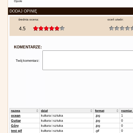
Opole
DODAJ OPINIĘ
średnia ocena:
oceń utwór:
4.5
KOMENTARZE:
Twój komentarz:
nazwa
dział
format
rozmiar
ocean
kultura i sztuka
.jpg
1
Guitar
kultura i sztuka
.jpg
0
Góry
kultura i sztuka
.jpg
0
test gif
kultura i sztuka
.gif
0