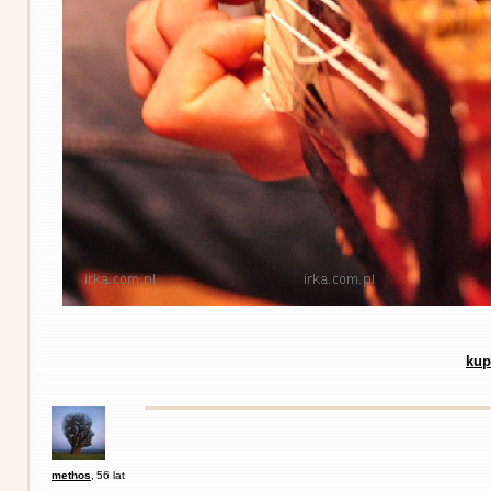
kup
methos
,
56 lat