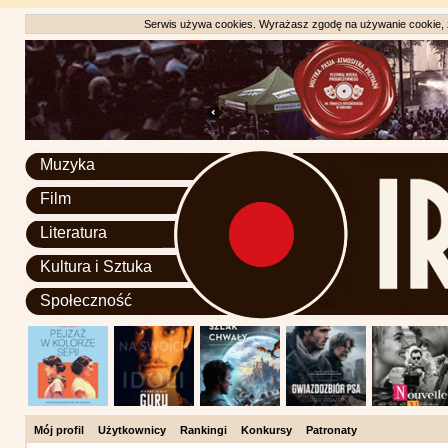
Serwis używa cookies. Wyrażasz zgodę na używanie cookie, zg
Muzyka
Film
Literatura
Kultura i Sztuka
Społeczność
Mój profil
Użytkownicy
Rankingi
Konkursy
Patronaty