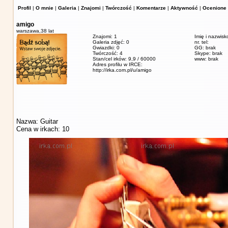
Profil
|
O mnie
|
Galeria
|
Znajomi
|
Twórczość
|
Komentarze
|
Aktywność
|
Ocenione 
amigo
warszawa,
38 lat
Znajomi: 1
Imię i nazwisk
Galeria zdjęć: 0
nr. tel:
Gwiazdki: 0
GG: brak
Twórczość: 4
Skype: brak
Stan/cel irków: 9,9 / 60000
www: brak
Adres profilu w IRCE:
http://irka.com.pl/u/amigo
Nazwa: Guitar
Cena w irkach: 10