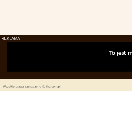
REKLAMA
Wszelkie prawa zastrzeżone ©, irka.com.pl