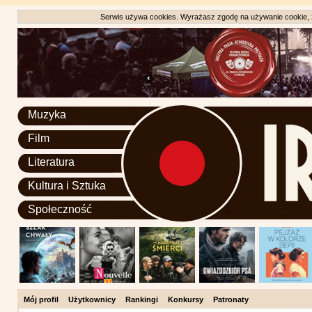
Serwis używa cookies. Wyrażasz zgodę na używanie cookie, zg
Muzyka
Film
Literatura
Kultura i Sztuka
Społeczność
Mój profil
Użytkownicy
Rankingi
Konkursy
Patronaty