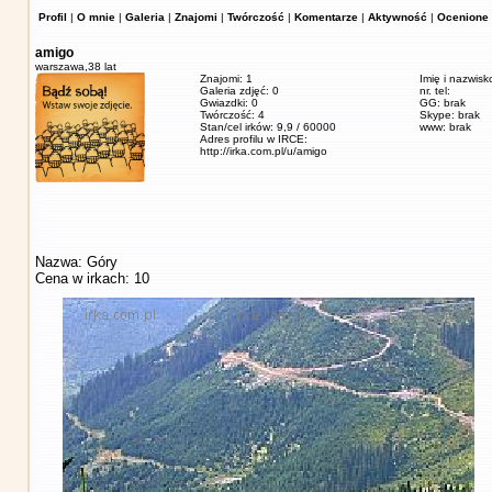
Profil
|
O mnie
|
Galeria
|
Znajomi
|
Twórczość
|
Komentarze
|
Aktywność
|
Ocenione 
amigo
warszawa,
38 lat
Znajomi: 1
Imię i nazwisk
Galeria zdjęć: 0
nr. tel:
Gwiazdki: 0
GG: brak
Twórczość: 4
Skype: brak
Stan/cel irków: 9,9 / 60000
www: brak
Adres profilu w IRCE:
http://irka.com.pl/u/amigo
Nazwa: Góry
Cena w irkach: 10