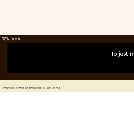
REKLAMA
Wszelkie prawa zastrzeżone ©, irka.com.pl