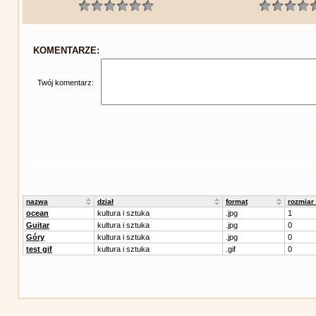
KOMENTARZE:
Twój komentarz:
nazwa
dział
format
rozmiar
ocean
kultura i sztuka
.jpg
1
Guitar
kultura i sztuka
.jpg
0
Góry
kultura i sztuka
.jpg
0
test gif
kultura i sztuka
.gif
0