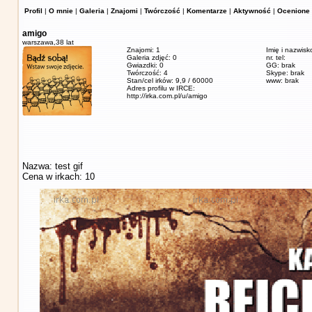
Profil
|
O mnie
|
Galeria
|
Znajomi
|
Twórczość
|
Komentarze
|
Aktywność
|
Ocenione 
amigo
warszawa,
38 lat
Znajomi: 1
Imię i nazwisk
Galeria zdjęć: 0
nr. tel:
Gwiazdki: 0
GG: brak
Twórczość: 4
Skype: brak
Stan/cel irków: 9,9 / 60000
www: brak
Adres profilu w IRCE:
http://irka.com.pl/u/amigo
Nazwa: test gif
Cena w irkach: 10