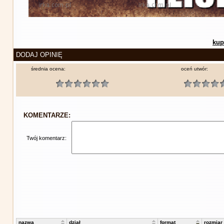
kup
DODAJ OPINIĘ
średnia ocena:
oceń utwór:
KOMENTARZE:
Twój komentarz:
nazwa
dział
format
rozmiar