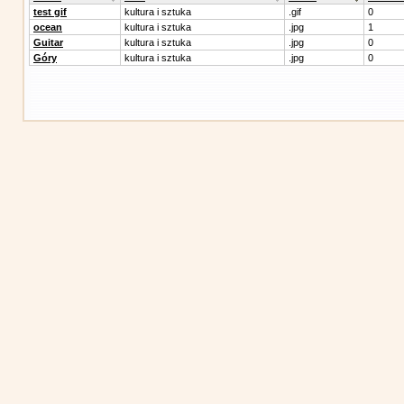
test gif
kultura i sztuka
.gif
0
ocean
kultura i sztuka
.jpg
1
Guitar
kultura i sztuka
.jpg
0
Góry
kultura i sztuka
.jpg
0