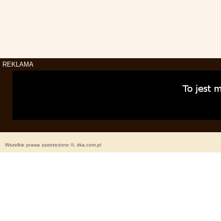
REKLAMA
Wszelkie prawa zastrzeżone ©, irka.com.pl