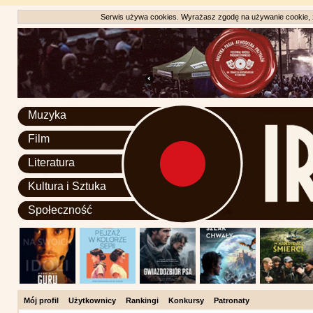
Serwis używa cookies. Wyrażasz zgodę na używanie cookie, zg
Muzyka
Film
Literatura
Kultura i Sztuka
Społeczność
Mój profil
Użytkownicy
Rankingi
Konkursy
Patronaty