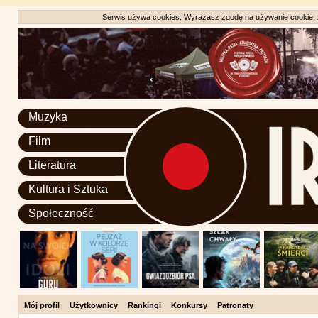
Serwis używa cookies. Wyrażasz zgodę na używanie cookie, zg
Muzyka
Film
Literatura
Kultura i Sztuka
Społeczność
Mój profil
Użytkownicy
Rankingi
Konkursy
Patronaty