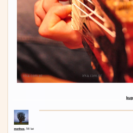
kup
methos
,
56 lat