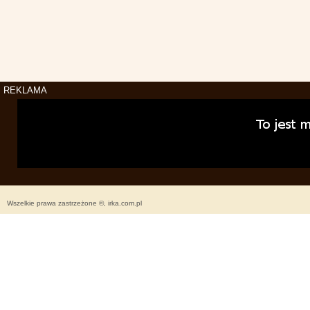
REKLAMA
Wszelkie prawa zastrzeżone ©, irka.com.pl