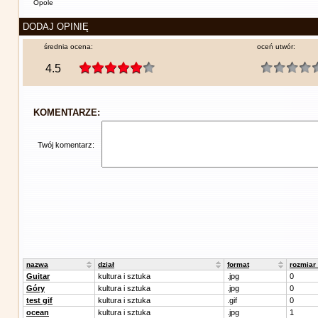
Opole
DODAJ OPINIĘ
średnia ocena:
oceń utwór:
4.5
KOMENTARZE:
Twój komentarz:
nazwa
dział
format
rozmiar
Guitar
kultura i sztuka
.jpg
0
Góry
kultura i sztuka
.jpg
0
test gif
kultura i sztuka
.gif
0
ocean
kultura i sztuka
.jpg
1