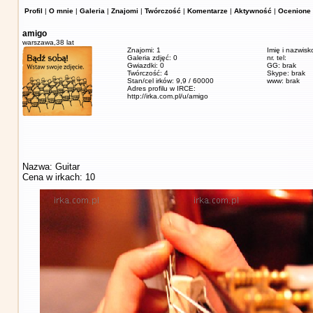
Profil
|
O mnie
|
Galeria
|
Znajomi
|
Twórczość
|
Komentarze
|
Aktywność
|
Ocenione 
amigo
warszawa,
38 lat
Znajomi: 1
Imię i nazwisk
Galeria zdjęć: 0
nr. tel:
Gwiazdki: 0
GG: brak
Twórczość: 4
Skype: brak
Stan/cel irków: 9,9 / 60000
www: brak
Adres profilu w IRCE:
http://irka.com.pl/u/amigo
Nazwa: Guitar
Cena w irkach: 10