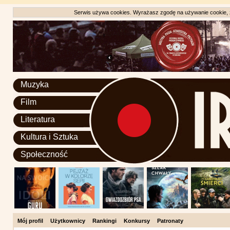
Serwis używa cookies. Wyrażasz zgodę na używanie cookie, zg
Muzyka
Film
Literatura
Kultura i Sztuka
Społeczność
Mój profil
Użytkownicy
Rankingi
Konkursy
Patronaty