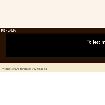
REKLAMA
Wszelkie prawa zastrzeżone ©, irka.com.pl