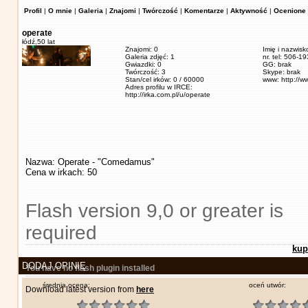
Profil
|
O mnie
|
Galeria
|
Znajomi
|
Twórczość
|
Komentarze
|
Aktywność
|
Ocenione 
operate
łódź,
50 lat
Znajomi: 0
Imię i nazwisk
Galeria zdjęć: 1
nr. tel: 506-1
Gwiazdki: 0
GG: brak
Twórczość: 3
Skype: brak
Stan/cel irków: 0 / 60000
www: http://w
Adres profilu w IRCE:
http://irka.com.pl/u/operate
Nazwa: Operate - "Comedamus"
Cena w irkach: 50
Flash version 9,0 or greater is
required
kup
DODAJ OPINIĘ
You have no flash plugin installed
średnia ocena:
oceń utwór:
Download latest version from
here