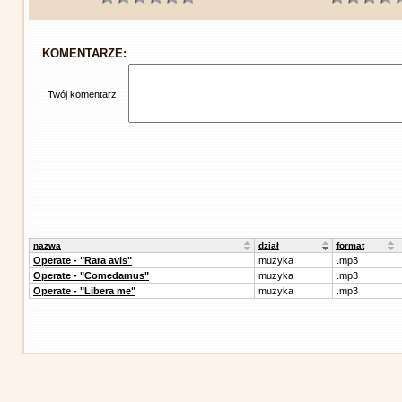
KOMENTARZE:
Twój komentarz:
nazwa
dział
format
Operate - "Rara avis"
muzyka
.mp3
Operate - "Comedamus"
muzyka
.mp3
Operate - "Libera me"
muzyka
.mp3