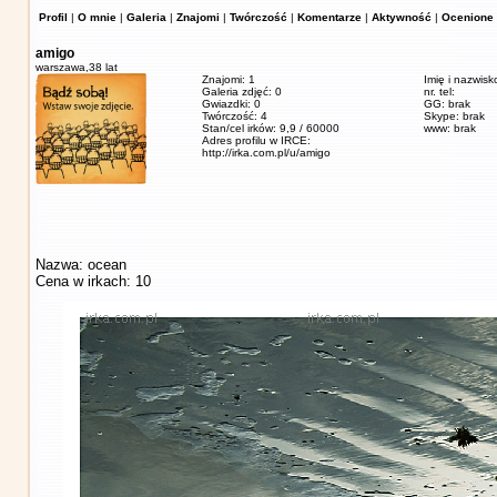
Profil
|
O mnie
|
Galeria
|
Znajomi
|
Twórczość
|
Komentarze
|
Aktywność
|
Ocenione 
amigo
warszawa,
38 lat
Znajomi: 1
Imię i nazwisk
Galeria zdjęć: 0
nr. tel:
Gwiazdki: 0
GG: brak
Twórczość: 4
Skype: brak
Stan/cel irków: 9,9 / 60000
www: brak
Adres profilu w IRCE:
http://irka.com.pl/u/amigo
Nazwa: ocean
Cena w irkach: 10