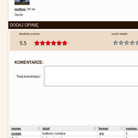
methos
,
56 lat
Opole
DODAJ OPINIĘ
średnia ocena:
oceń utwór:
5.5
KOMENTARZE:
Twój komentarz:
nazwa
dział
format
rozmiar
ocean
kultura i sztuka
.jpg
1