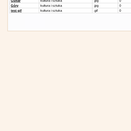
Guitar
kultura i sztuka
.jpg
0
Góry
kultura i sztuka
.jpg
0
test gif
kultura i sztuka
.gif
0