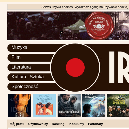
Serwis używa cookies. Wyrażasz zgodę na używanie cookie, zg
Muzyka
Film
Literatura
Kultura i Sztuka
Społeczność
Mój profil
Użytkownicy
Rankingi
Konkursy
Patronaty