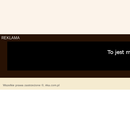
REKLAMA
Wszelkie prawa zastrzeżone ©, irka.com.pl