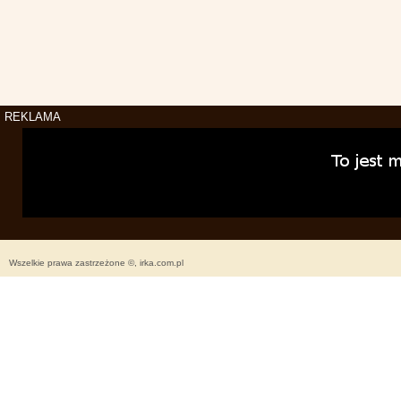
REKLAMA
Wszelkie prawa zastrzeżone ©, irka.com.pl