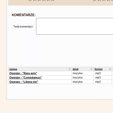
KOMENTARZE:
Twój komentarz:
nazwa
dział
format
Operate - "Rara avis"
muzyka
.mp3
Operate - "Comedamus"
muzyka
.mp3
Operate - "Libera me"
muzyka
.mp3