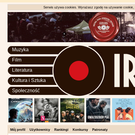
Serwis używa cookies. Wyrażasz zgodę na używanie cookie, zg
Muzyka
Film
Literatura
Kultura i Sztuka
Społeczność
Mój profil
Użytkownicy
Rankingi
Konkursy
Patronaty