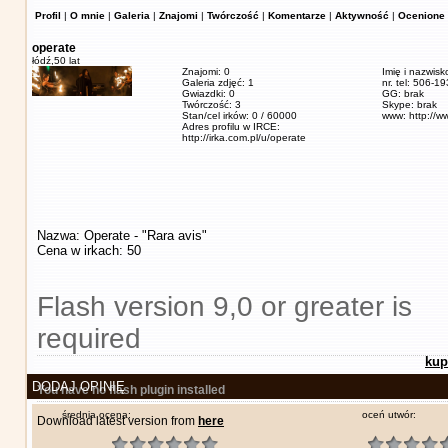
Profil
|
O mnie
|
Galeria
|
Znajomi
|
Twórczość
|
Komentarze
|
Aktywność
|
Ocenione 
operate
łódź,
50 lat
Znajomi: 0
Imię i nazwisk
Galeria zdjęć: 1
nr. tel: 506-1
Gwiazdki: 0
GG: brak
Twórczość: 3
Skype: brak
Stan/cel irków: 0 / 60000
www: http://w
Adres profilu w IRCE:
http://irka.com.pl/u/operate
Nazwa: Operate - "Rara avis"
Cena w irkach: 50
Flash version 9,0 or greater is
required
kup
DODAJ OPINIĘ
You have no flash plugin installed
średnia ocena:
oceń utwór:
Download latest version from
here