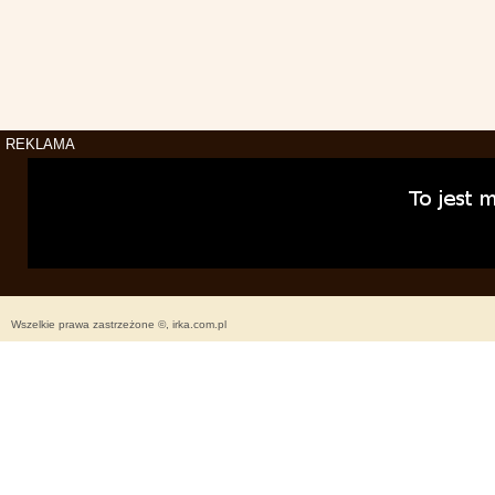
REKLAMA
Wszelkie prawa zastrzeżone ©, irka.com.pl