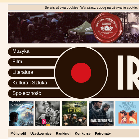
Serwis używa cookies. Wyrażasz zgodę na używanie cookie, zg
Muzyka
Film
Literatura
Kultura i Sztuka
Społeczność
Mój profil
Użytkownicy
Rankingi
Konkursy
Patronaty