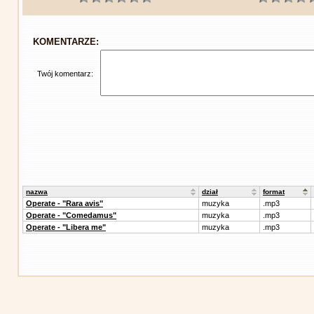
KOMENTARZE:
Twój komentarz:
nazwa
dział
format
Operate - "Rara avis"
muzyka
.mp3
Operate - "Comedamus"
muzyka
.mp3
Operate - "Libera me"
muzyka
.mp3