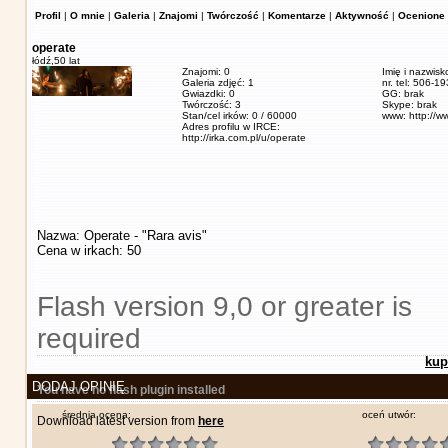
Profil
|
O mnie
|
Galeria
|
Znajomi
|
Twórczość
|
Komentarze
|
Aktywność
|
Ocenione 
operate
łódź,
50 lat
Znajomi: 0
Imię i nazwisk
Galeria zdjęć: 1
nr. tel: 506-1
Gwiazdki: 0
GG: brak
Twórczość: 3
Skype: brak
Stan/cel irków: 0 / 60000
www: http://w
Adres profilu w IRCE:
http://irka.com.pl/u/operate
Nazwa: Operate - "Rara avis"
Cena w irkach: 50
Flash version 9,0 or greater is
required
kup
DODAJ OPINIĘ
You have no flash plugin installed
średnia ocena:
oceń utwór:
Download latest version from
here