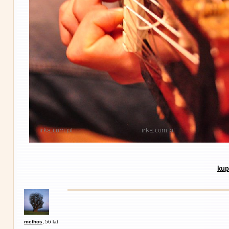
kup
methos
,
56 lat