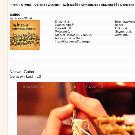
Profil
|
O mnie
|
Galeria
|
Znajomi
|
Twórczość
|
Komentarze
|
Aktywność
|
Ocenione 
amigo
warszawa,
38 lat
Znajomi: 1
Imię i nazwisk
Galeria zdjęć: 0
nr. tel:
Gwiazdki: 0
GG: brak
Twórczość: 4
Skype: brak
Stan/cel irków: 9,9 / 60000
www: brak
Adres profilu w IRCE:
http://irka.com.pl/u/amigo
Nazwa: Guitar
Cena w irkach: 10