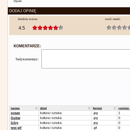
Opole
DODAJ OPINIĘ
średnia ocena:
oceń utwór:
4.5
KOMENTARZE:
Twój komentarz:
nazwa
dział
format
rozmiar
ocean
kultura i sztuka
.jpg
1
Guitar
kultura i sztuka
.jpg
0
Góry
kultura i sztuka
.jpg
0
test gif
kultura i sztuka
.gif
0