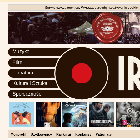
Serwis używa cookies. Wyrażasz zgodę na używanie cookie, zg
Muzyka
Film
Literatura
Kultura i Sztuka
Społeczność
Mój profil
Użytkownicy
Rankingi
Konkursy
Patronaty