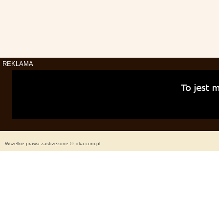
REKLAMA
Wszelkie prawa zastrzeżone ©, irka.com.pl