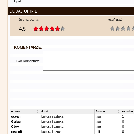
Opole
DODAJ OPINIĘ
średnia ocena:
oceń utwór:
4.5
KOMENTARZE:
Twój komentarz:
nazwa
dział
format
rozmiar
ocean
kultura i sztuka
.jpg
1
Guitar
kultura i sztuka
.jpg
0
Góry
kultura i sztuka
.jpg
0
test gif
kultura i sztuka
.gif
0