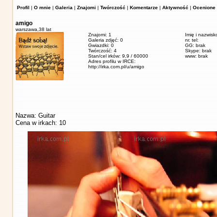
Profil
|
O mnie
|
Galeria
|
Znajomi
|
Twórczość
|
Komentarze
|
Aktywność
|
Ocenione 
amigo
warszawa,
38 lat
Znajomi: 1
Imię i nazwisk
Galeria zdjęć: 0
nr. tel:
Gwiazdki: 0
GG: brak
Twórczość: 4
Skype: brak
Stan/cel irków: 9,9 / 60000
www: brak
Adres profilu w IRCE:
http://irka.com.pl/u/amigo
Nazwa: Guitar
Cena w irkach: 10