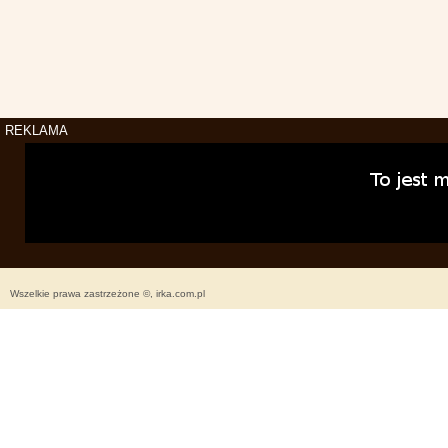
REKLAMA
Wszelkie prawa zastrzeżone ©, irka.com.pl