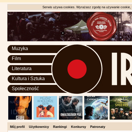
Serwis używa cookies. Wyrażasz zgodę na używanie cookie, zg
Muzyka
Film
Literatura
Kultura i Sztuka
Społeczność
Mój profil
Użytkownicy
Rankingi
Konkursy
Patronaty