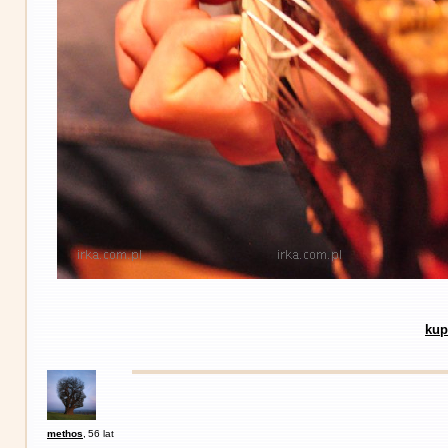
kup
methos
,
56 lat