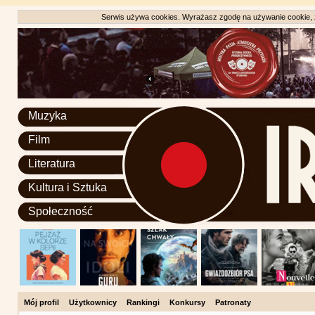
Serwis używa cookies. Wyrażasz zgodę na używanie cookie, zg
Muzyka
Film
Literatura
Kultura i Sztuka
Społeczność
Mój profil
Użytkownicy
Rankingi
Konkursy
Patronaty