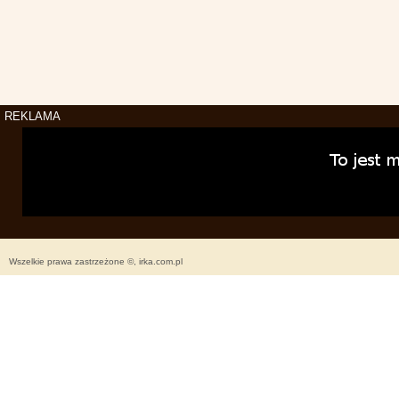
REKLAMA
Wszelkie prawa zastrzeżone ©, irka.com.pl