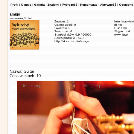
Profil
|
O mnie
|
Galeria
|
Znajomi
|
Twórczość
|
Komentarze
|
Aktywność
|
Ocenione 
amigo
warszawa,
38 lat
Znajomi: 1
Imię i nazwisk
Galeria zdjęć: 0
nr. tel:
Gwiazdki: 0
GG: brak
Twórczość: 4
Skype: brak
Stan/cel irków: 9,9 / 60000
www: brak
Adres profilu w IRCE:
http://irka.com.pl/u/amigo
Nazwa: Guitar
Cena w irkach: 10