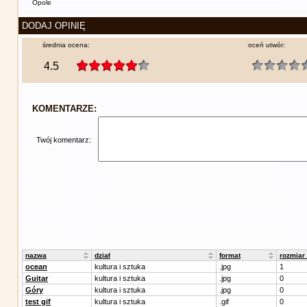
Opole
DODAJ OPINIĘ
średnia ocena:
oceń utwór:
4.5
KOMENTARZE:
Twój komentarz:
nazwa
dział
format
rozmiar
ocean
kultura i sztuka
.jpg
1
Guitar
kultura i sztuka
.jpg
0
Góry
kultura i sztuka
.jpg
0
test gif
kultura i sztuka
.gif
0