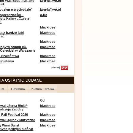
ing Was Beautiful, and
ja-g-k@wp.pl
urt
odzień o wschodzie"
ja-g-k@wp.pl
sprzeczności –
o.laf
łyty Kaliny „Czyste
”
blackrose
asz bardzo lubi
blackrose
wać
blackrose
opy w studiu im.
blackrose
 Osieckiej w Warszawie
 Szaleństwa
blackrose
 Splątania
blackrose
więcej
IA OSTATNIO DODANE
ilm
Literatura
Kultura i sztuka
e
Od
iwal „Serca Bicie”
blackrose
ndrzeja Zauchy
Fall Festival 2026
blackrose
tiwal Ogrody Muzyczne
blackrose
y Wam Świąt
blackrose
nych pełnych słońca!