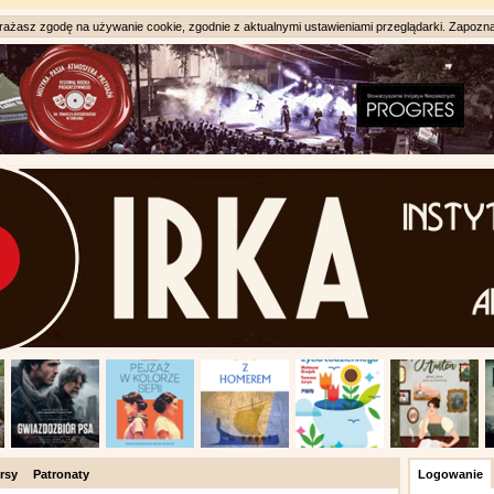
ażasz zgodę na używanie cookie, zgodnie z aktualnymi ustawieniami przeglądarki. Zapozna
rsy
Patronaty
Logowanie