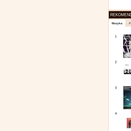
REKOMEN
Muzyka
F
1
2
3
4