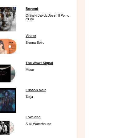
Beyond
Orliński Jakub Józef, Il Pomo
d'Oro
Visitor
Sienna Spiro
The Wow! Signal
Muse
Frisson Noir
Tarja
Loveland
Suki Waterhouse