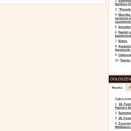
2.
Everyth
Nothing H
3.
"Przech
4.
Muzyka 
recenzja p
szumienie
5.
Intruder
6.
Naród n
kamienio
7.
Eidos
8.
Kwasożł
Agnieszki
9.
Odbycie
10.
Teoria
OGŁOSZEN
Muzyka
F
Ogłoszeni
1.
18. Fest
Pamięci A
2.
Summer 
3.
26. Fes
4.
Życzym
Wielkanoc