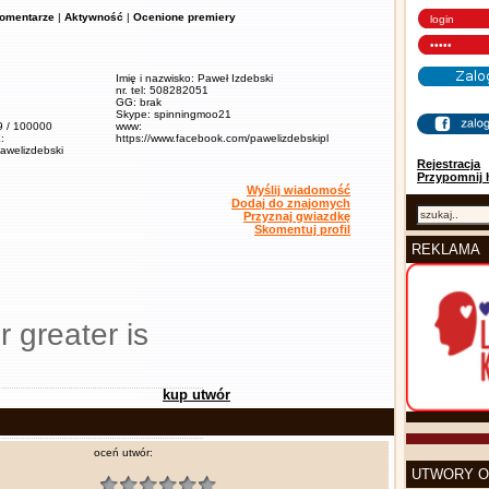
omentarze
|
Aktywność
|
Ocenione premiery
Imię i nazwisko: Paweł Izdebski
nr. tel: 508282051
GG: brak
Skype: spinningmoo21
,9 / 100000
www:
:
https://www.facebook.com/pawelizdebskipl
pawelizdebski
Rejestracja
Przypomnij 
Wyślij wiadomość
Dodaj do znajomych
Przyznaj gwiazdkę
Skomentuj profil
REKLAMA
r greater is
kup utwór
oceń utwór:
UTWORY O