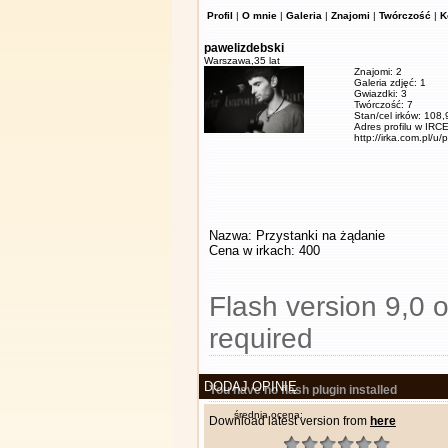
Profil
|
O mnie
|
Galeria
|
Znajomi
|
Twórczość
|
K
pawelizdebski
Warszawa,
35 lat
Znajomi: 2
Galeria zdjęć: 1
Gwiazdki: 3
Twórczość: 7
Stan/cel irków: 108
Adres profilu w IRCE
http://irka.com.pl/u/
Nazwa: Przystanki na żądanie
Cena w irkach: 400
Flash version 9,0 o
required
DODAJ OPINIĘ
You have no flash plugin installed
średnia ocena:
Download latest version from
here