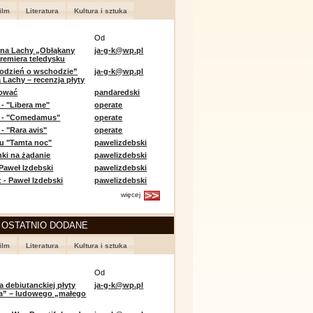
ilm
Literatura
Kultura i sztuka
Od
 na Lachy „Obłąkany
ja-g-k@wp.pl
premiera teledysku
odzień o wschodzie”
ja-g-k@wp.pl
 Lachy – recenzja płyty
lować
pandaredski
 - "Libera me"
operate
e - "Comedamus"
operate
- "Rara avis"
operate
u "Tamta noc"
pawelizdebski
nki na żądanie
pawelizdebski
 Paweł Izdebski
pawelizdebski
 - Paweł Izdebski
pawelizdebski
więcej
 OSTATNIO DODANE
ilm
Literatura
Kultura i sztuka
Od
a debiutanckiej płyty
ja-g-k@wp.pl
lia” – ludowego „małego