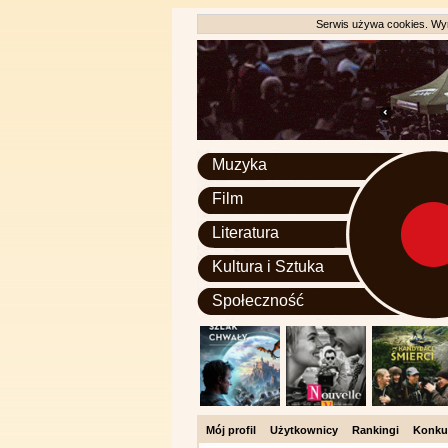
Serwis używa cookies. Wyr
Muzyka
Film
Literatura
Kultura i Sztuka
Społeczność
Mój profil
Użytkownicy
Rankingi
Konku