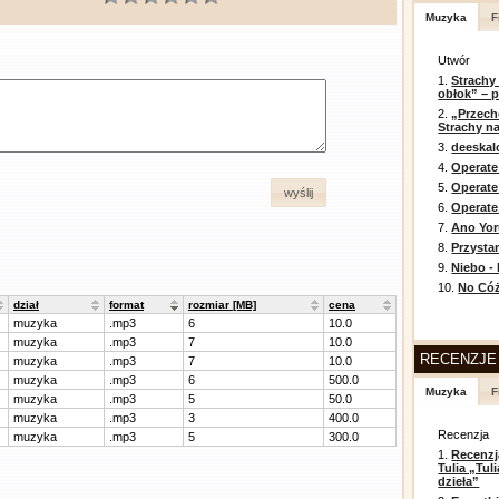
Muzyka
F
Utwór
1.
Strachy
obłok” – 
2.
„Przech
Strachy na
3.
deeska
4.
Operate
5.
Operat
wyślij
6.
Operate 
7.
Ano Yor
8.
Przysta
9.
Niebo -
10.
No Cóż
dział
format
rozmiar [MB]
cena
muzyka
.mp3
6
10.0
muzyka
.mp3
7
10.0
RECENZJE
muzyka
.mp3
7
10.0
muzyka
.mp3
6
500.0
Muzyka
F
muzyka
.mp3
5
50.0
muzyka
.mp3
3
400.0
Recenzja
muzyka
.mp3
5
300.0
1.
Recenzj
Tulia „Tu
dzieła”