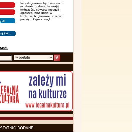
Po zalogowaniu będziesz mieć
możliwośc dodawania swojej
twórczości, newsów, recenzji,
ogłoszeń, brać udział w
konkursach, głosować, zbierać
punkty... Zapraszamy!
hasło
STATNIO DODANE