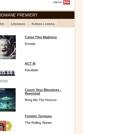
więcej
DOWANE PREMIERY
ilm
Literatura
Kultura i sztuka
Come This Madness
Europe
ACT III
Kasabian
Count Your Blessings -
Repented
Bring Me The Horizon
Foreign Tongues
The Rolling Stones