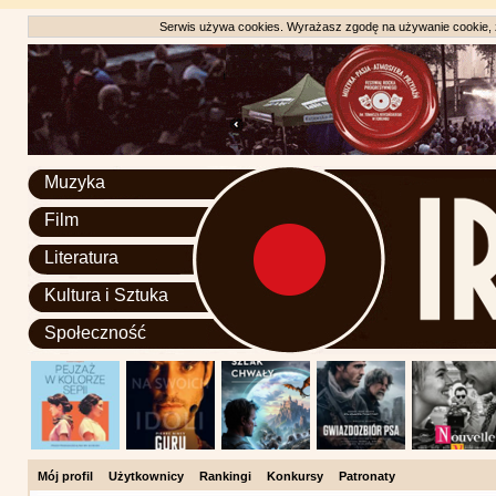
Serwis używa cookies. Wyrażasz zgodę na używanie cookie, zg
Muzyka
Film
Literatura
Kultura i Sztuka
Społeczność
Mój profil
Użytkownicy
Rankingi
Konkursy
Patronaty