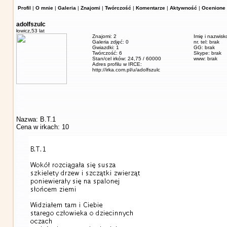
Profil
|
O mnie
|
Galeria
|
Znajomi
|
Twórczość
|
Komentarze
|
Aktywność
|
Ocenione 
adolfszulc
łowicz,
53 lat
Znajomi: 2
Imię i nazwisk
Galeria zdjęć: 0
nr. tel: brak
Gwiazdki: 1
GG: brak
Twórczość: 6
Skype: brak
Stan/cel irków: 24,75 / 60000
www: brak
Adres profilu w IRCE:
http://irka.com.pl/u/adolfszulc
Nazwa: B.T.1
Cena w irkach: 10