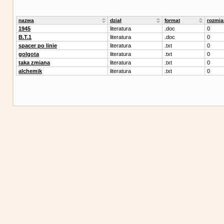
nazwa
dział
format
rozmia
1945
literatura
.doc
0
B.T.1
literatura
.doc
0
spacer po linie
literatura
.txt
0
golgota
literatura
.txt
0
taka zmiana
literatura
.txt
0
alchemik
literatura
.txt
0