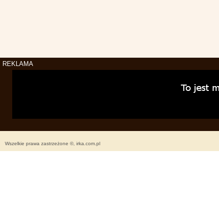
REKLAMA
Wszelkie prawa zastrzeżone ©, irka.com.pl