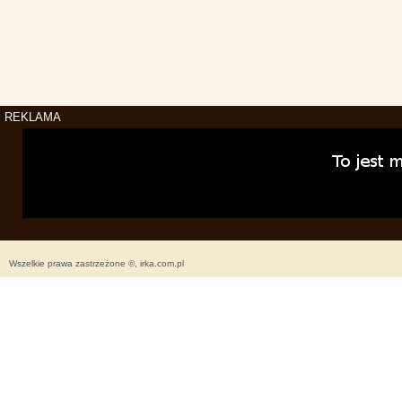
REKLAMA
Wszelkie prawa zastrzeżone ©, irka.com.pl