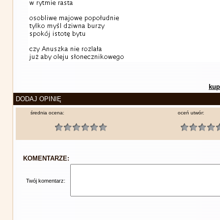
kup
DODAJ OPINIĘ
średnia ocena:
oceń utwór:
KOMENTARZE:
Twój komentarz: