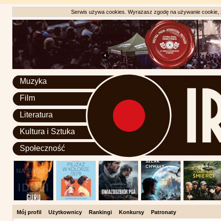
Serwis używa cookies. Wyrażasz zgodę na używanie cookie, zg
Muzyka
Film
Literatura
Kultura i Sztuka
Społeczność
Mój profil
Użytkownicy
Rankingi
Konkursy
Patronaty