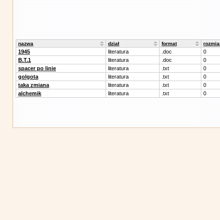
nazwa
dział
format
rozmia
1945
literatura
.doc
0
B.T.1
literatura
.doc
0
spacer po linie
literatura
.txt
0
golgota
literatura
.txt
0
taka zmiana
literatura
.txt
0
alchemik
literatura
.txt
0