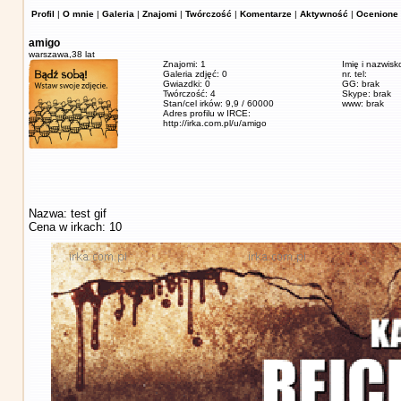
Profil
|
O mnie
|
Galeria
|
Znajomi
|
Twórczość
|
Komentarze
|
Aktywność
|
Ocenione 
amigo
warszawa,
38 lat
Znajomi: 1
Imię i nazwisk
Galeria zdjęć: 0
nr. tel:
Gwiazdki: 0
GG: brak
Twórczość: 4
Skype: brak
Stan/cel irków: 9,9 / 60000
www: brak
Adres profilu w IRCE:
http://irka.com.pl/u/amigo
Nazwa: test gif
Cena w irkach: 10