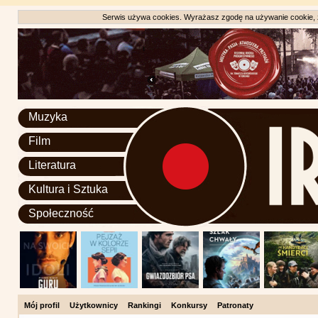
Serwis używa cookies. Wyrażasz zgodę na używanie cookie, zg
Muzyka
Film
Literatura
Kultura i Sztuka
Społeczność
Mój profil
Użytkownicy
Rankingi
Konkursy
Patronaty