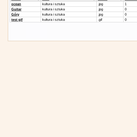
ocean
kultura i sztuka
.jpg
1
Guitar
kultura i sztuka
.jpg
0
Góry
kultura i sztuka
.jpg
0
test gif
kultura i sztuka
.gif
0