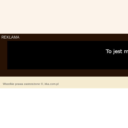
REKLAMA
Wszelkie prawa zastrzeżone ©, irka.com.pl