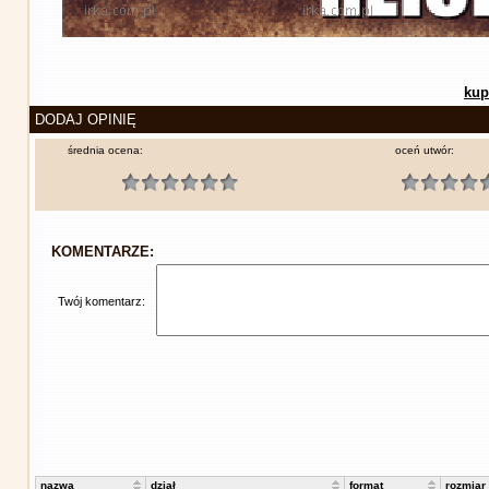
kup
DODAJ OPINIĘ
średnia ocena:
oceń utwór:
KOMENTARZE:
Twój komentarz:
nazwa
dział
format
rozmiar