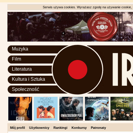
Serwis używa cookies. Wyrażasz zgodę na używanie cookie, zg
Muzyka
Film
Literatura
Kultura i Sztuka
Społeczność
Mój profil
Użytkownicy
Rankingi
Konkursy
Patronaty