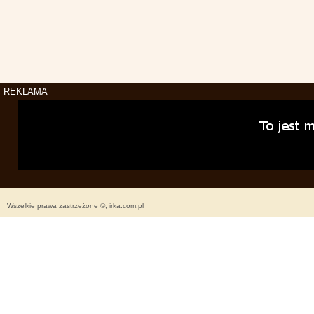
REKLAMA
Wszelkie prawa zastrzeżone ©, irka.com.pl