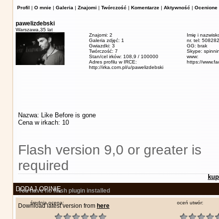
Profil
|
O mnie
|
Galeria
|
Znajomi
|
Twórczość
|
Komentarze
|
Aktywność
|
Ocenione 
pawelizdebski
Warszawa,
35 lat
Znajomi: 2
Imię i nazwisk
Galeria zdjęć: 1
nr. tel: 5082
Gwiazdki: 3
GG: brak
Twórczość: 7
Skype: spinn
Stan/cel irków: 108,9 / 100000
www:
Adres profilu w IRCE:
https://www.f
http://irka.com.pl/u/pawelizdebski
Nazwa: Like Before is gone
Cena w irkach: 10
Flash version 9,0 or greater is
required
kup
DODAJ OPINIĘ
You have no flash plugin installed
średnia ocena:
oceń utwór:
Download latest version from
here