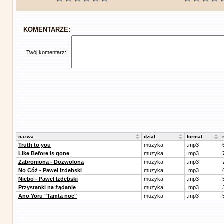
KOMENTARZE:
Twój komentarz:
nazwa
dział
format
Truth to you
muzyka
.mp3
Like Before is gone
muzyka
.mp3
Zabroniona - Dozwolona
muzyka
.mp3
No Cóż - Paweł Izdebski
muzyka
.mp3
Niebo - Paweł Izdebski
muzyka
.mp3
Przystanki na żądanie
muzyka
.mp3
Ano Yoru "Tamta noc"
muzyka
.mp3