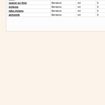
spacer po linie
literatura
.txt
0
golgota
literatura
.txt
0
taka zmiana
literatura
.txt
0
alchemik
literatura
.txt
0