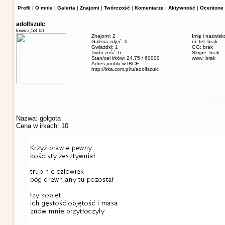
Profil
|
O mnie
|
Galeria
|
Znajomi
|
Twórczość
|
Komentarze
|
Aktywność
|
Ocenione 
adolfszulc
łowicz,
53 lat
Znajomi: 2
Imię i nazwisk
Galeria zdjęć: 0
nr. tel: brak
Gwiazdki: 1
GG: brak
Twórczość: 6
Skype: brak
Stan/cel irków: 24,75 / 60000
www: brak
Adres profilu w IRCE:
http://irka.com.pl/u/adolfszulc
Nazwa: golgota
Cena w irkach: 10