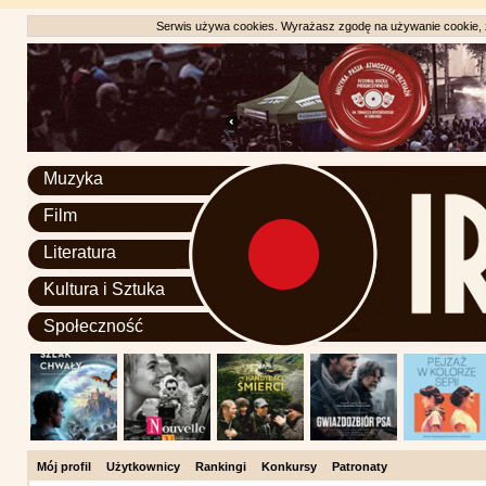
Serwis używa cookies. Wyrażasz zgodę na używanie cookie, zg
Muzyka
Film
Literatura
Kultura i Sztuka
Społeczność
Mój profil
Użytkownicy
Rankingi
Konkursy
Patronaty