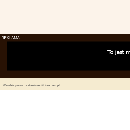
REKLAMA
Wszelkie prawa zastrzeżone ©, irka.com.pl