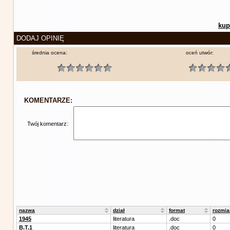
kup
DODAJ OPINIĘ
średnia ocena:
oceń utwór:
KOMENTARZE:
Twój komentarz:
nazwa
dział
format
rozmia
1945
literatura
.doc
0
B.T.1
literatura
.doc
0