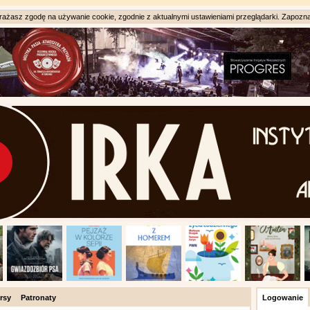
ażasz zgodę na używanie cookie, zgodnie z aktualnymi ustawieniami przeglądarki. Zapozna
rsy
Patronaty
Logowanie