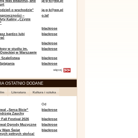
ing Was Beautiful, and
ja-g-k@wp.pl
urt
odzień o wschodzie"
ja-g-k@wp.pl
sprzeczności –
o.laf
łyty Kaliny „Czyste
”
blackrose
asz bardzo lubi
blackrose
wać
blackrose
opy w studiu im.
blackrose
 Osieckiej w Warszawie
 Szaleństwa
blackrose
 Splątania
blackrose
więcej
IA OSTATNIO DODANE
ilm
Literatura
Kultura i sztuka
e
Od
iwal „Serca Bicie”
blackrose
ndrzeja Zauchy
Fall Festival 2026
blackrose
tiwal Ogrody Muzyczne
blackrose
y Wam Świąt
blackrose
nych pełnych słońca!