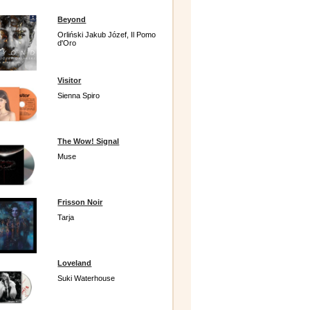
Beyond
Orliński Jakub Józef, Il Pomo
d'Oro
Visitor
Sienna Spiro
The Wow! Signal
Muse
Frisson Noir
Tarja
Loveland
Suki Waterhouse