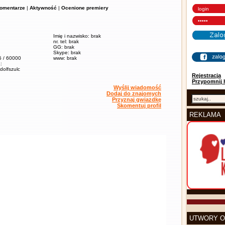
omentarze
|
Aktywność
|
Ocenione premiery
Imię i nazwisko: brak
nr. tel: brak
GG: brak
Skype: brak
5 / 60000
www: brak
:
adolfszulc
Rejestracja
Przypomnij 
Wyślij wiadomość
Dodaj do znajomych
Przyznaj gwiazdkę
Skomentuj profil
REKLAMA
UTWORY O