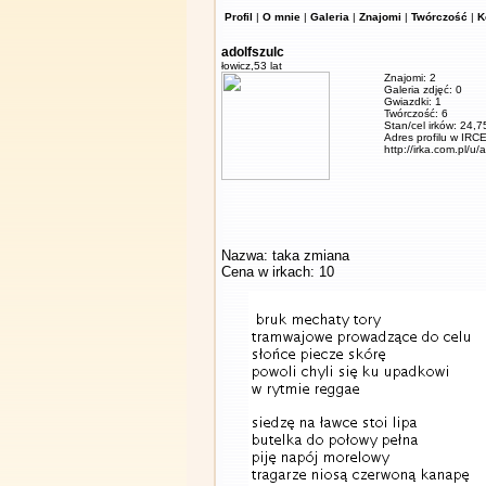
Profil
|
O mnie
|
Galeria
|
Znajomi
|
Twórczość
|
K
adolfszulc
łowicz,
53 lat
Znajomi: 2
Galeria zdjęć: 0
Gwiazdki: 1
Twórczość: 6
Stan/cel irków: 24,7
Adres profilu w IRCE
http://irka.com.pl/u/
Nazwa: taka zmiana
Cena w irkach: 10