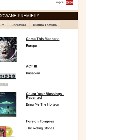
więcej
DOWANE PREMIERY
ilm
Literatura
Kultura i sztuka
Come This Madness
Europe
ACT III
Kasabian
Count Your Blessings -
Repented
Bring Me The Horizon
Foreign Tongues
The Rolling Stones