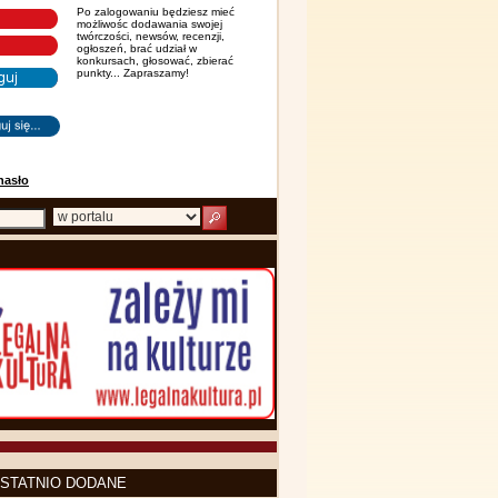
Po zalogowaniu będziesz mieć
możliwośc dodawania swojej
twórczości, newsów, recenzji,
ogłoszeń, brać udział w
konkursach, głosować, zbierać
punkty... Zapraszamy!
hasło
STATNIO DODANE