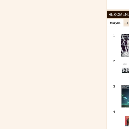
REKOMEN
Muzyka
F
1
2
3
4