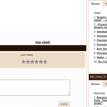
Muzyka
F
Utwór
1.
Strachy
obłok” – 
2.
„Przech
Strachy na
3.
deeska
4.
Operate
5.
Operat
kup utwór
6.
Operate 
7.
Ano Yor
8.
Przysta
oceń utwór:
9.
Niebo -
10.
No Cóż
RECENZJE
Muzyka
F
Recenzja
1.
Recenzj
Tulia „Tu
dzieła”
wyślij