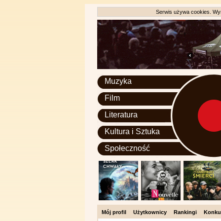
Serwis używa cookies. Wyr
Muzyka
Film
Literatura
Kultura i Sztuka
Społeczność
Mój profil
Użytkownicy
Rankingi
Konku