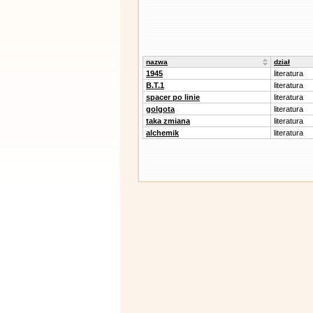
nazwa
dział
1945
literatura
B.T.1
literatura
spacer po linie
literatura
golgota
literatura
taka zmiana
literatura
alchemik
literatura