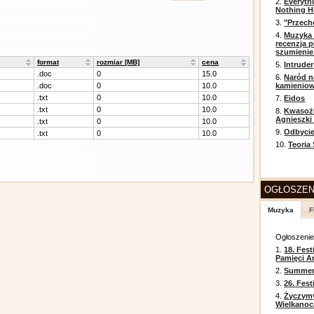
2.
Everyth
Nothing H
3.
"Przech
4.
Muzyka 
recenzja p
szumienie
format
rozmiar [MB]
cena
5.
Intruder
.doc
0
15.0
6.
Naród n
.doc
0
10.0
kamienio
.txt
0
10.0
7.
Eidos
.txt
0
10.0
8.
Kwasożł
Agnieszki
.txt
0
10.0
9.
Odbycie
.txt
0
10.0
10.
Teoria
OGŁOSZEN
Muzyka
F
Ogłoszeni
1.
18. Fest
Pamięci A
2.
Summer 
3.
26. Fes
4.
Życzym
Wielkanoc