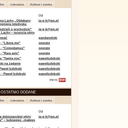
ilm
Literatura
Kultura i sztuka
Od
 na Lachy „Obłąkany
ja-g-k@wp.pl
premiera teledysku
odzień o wschodzie”
ja-g-k@wp.pl
 Lachy – recenzja płyty
lować
pandaredski
 - "Libera me"
operate
e - "Comedamus"
operate
- "Rara avis"
operate
u "Tamta noc"
pawelizdebski
nki na żądanie
pawelizdebski
 Paweł Izdebski
pawelizdebski
 - Paweł Izdebski
pawelizdebski
więcej
 OSTATNIO DODANE
ilm
Literatura
Kultura i sztuka
Od
a debiutanckiej płyty
ja-g-k@wp.pl
lia” – ludowego „małego