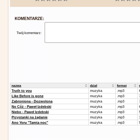
KOMENTARZE:
Twój komentarz:
nazwa
dział
format
Truth to you
muzyka
.mp3
Like Before is gone
muzyka
.mp3
Zabroniona - Dozwolona
muzyka
.mp3
No Cóż - Paweł Izdebski
muzyka
.mp3
Niebo - Paweł Izdebski
muzyka
.mp3
Przystanki na żądanie
muzyka
.mp3
Ano Yoru "Tamta noc"
muzyka
.mp3