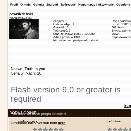
Profil
|
O mnie
|
Galeria
|
Znajomi
|
Twórczość
|
Komentarze
|
Aktywność
|
Ocenione 
pawelizdebski
Warszawa,
35 lat
Znajomi: 2
Imię i nazwisk
Galeria zdjęć: 1
nr. tel: 5082
Gwiazdki: 3
GG: brak
Twórczość: 7
Skype: spinn
Stan/cel irków: 108,9 / 100000
www:
Adres profilu w IRCE:
https://www.f
http://irka.com.pl/u/pawelizdebski
Nazwa: Truth to you
Cena w irkach: 10
Flash version 9,0 or greater is
required
kup
DODAJ OPINIĘ
You have no flash plugin installed
średnia ocena:
oceń utwór:
Download latest version from
here