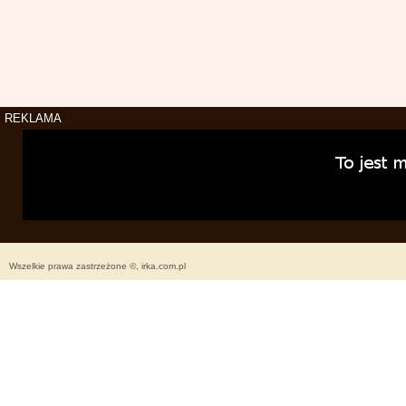
REKLAMA
Wszelkie prawa zastrzeżone ©, irka.com.pl