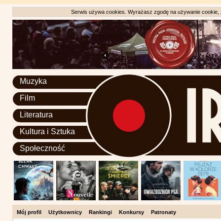
Serwis używa cookies. Wyrażasz zgodę na używanie cookie, zg
Muzyka
Film
Literatura
Kultura i Sztuka
Społeczność
Mój profil
Użytkownicy
Rankingi
Konkursy
Patronaty