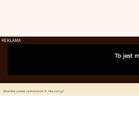
REKLAMA
Wszelkie prawa zastrzeżone ©, irka.com.pl