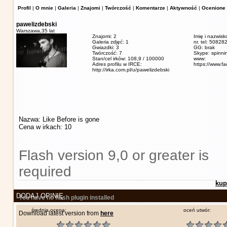
Profil
|
O mnie
|
Galeria
|
Znajomi
|
Twórczość
|
Komentarze
|
Aktywność
|
Ocenione 
pawelizdebski
Warszawa,
35 lat
Znajomi: 2
Imię i nazwisk
Galeria zdjęć: 1
nr. tel: 5082
Gwiazdki: 3
GG: brak
Twórczość: 7
Skype: spinn
Stan/cel irków: 108,9 / 100000
www:
Adres profilu w IRCE:
https://www.f
http://irka.com.pl/u/pawelizdebski
Nazwa: Like Before is gone
Cena w irkach: 10
Flash version 9,0 or greater is
required
kup
DODAJ OPINIĘ
You have no flash plugin installed
średnia ocena:
oceń utwór:
Download latest version from
here