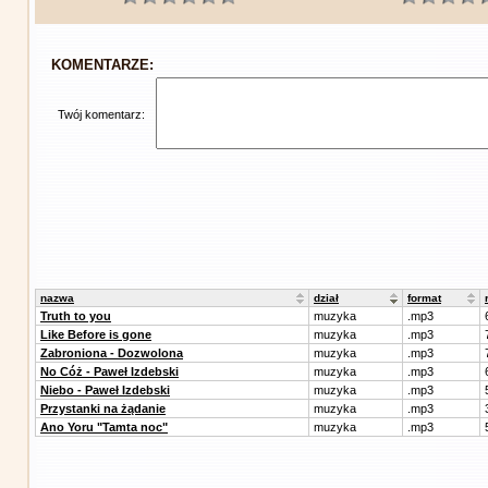
KOMENTARZE:
Twój komentarz:
nazwa
dział
format
Truth to you
muzyka
.mp3
Like Before is gone
muzyka
.mp3
Zabroniona - Dozwolona
muzyka
.mp3
No Cóż - Paweł Izdebski
muzyka
.mp3
Niebo - Paweł Izdebski
muzyka
.mp3
Przystanki na żądanie
muzyka
.mp3
Ano Yoru "Tamta noc"
muzyka
.mp3