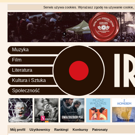
Serwis używa cookies. Wyrażasz zgodę na używanie cookie, zg
Muzyka
Film
Literatura
Kultura i Sztuka
Społeczność
Mój profil
Użytkownicy
Rankingi
Konkursy
Patronaty