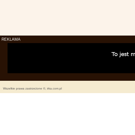
REKLAMA
Wszelkie prawa zastrzeżone ©, irka.com.pl