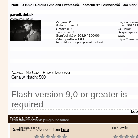
Profil
|
O mnie
|
Galeria
|
Znajomi
|
Twórczość
|
Komentarze
|
Aktywność
|
Ocenione 
pawelizdebski
Warszawa,
35 lat
Znajomi: 2
Imię i nazwisk
Galeria zdjęć: 1
nr. tel: 5082
Gwiazdki: 3
GG: brak
Twórczość: 7
Skype: spinn
Stan/cel irków: 108,9 / 100000
www:
Adres profilu w IRCE:
https://www.f
http://irka.com.pl/u/pawelizdebski
Nazwa: No Cóż - Paweł Izdebski
Cena w irkach: 500
Flash version 9,0 or greater is
required
kup
DODAJ OPINIĘ
You have no flash plugin installed
średnia ocena:
oceń utwór:
Download latest version from
here