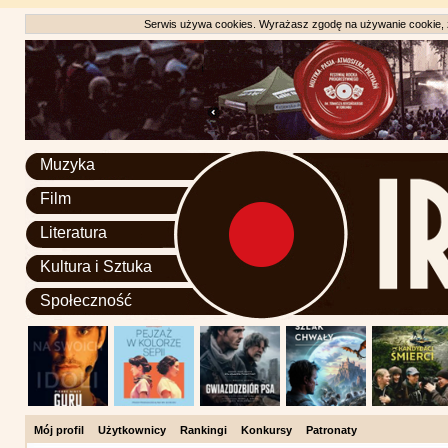
Serwis używa cookies. Wyrażasz zgodę na używanie cookie, zg
Muzyka
Film
Literatura
Kultura i Sztuka
Społeczność
Mój profil
Użytkownicy
Rankingi
Konkursy
Patronaty