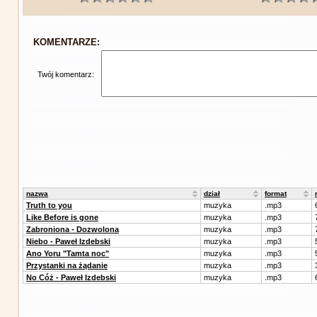
KOMENTARZE:
Twój komentarz:
nazwa
dział
format
Truth to you
muzyka
.mp3
Like Before is gone
muzyka
.mp3
Zabroniona - Dozwolona
muzyka
.mp3
Niebo - Paweł Izdebski
muzyka
.mp3
Ano Yoru "Tamta noc"
muzyka
.mp3
Przystanki na żądanie
muzyka
.mp3
No Cóż - Paweł Izdebski
muzyka
.mp3