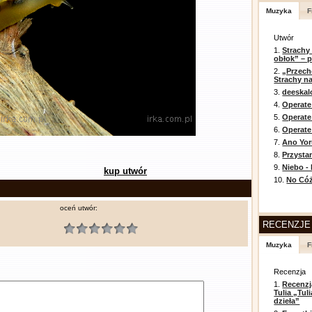
Muzyka
F
Utwór
1.
Strachy
obłok” – 
2.
„Przech
Strachy na
3.
deeska
4.
Operate
5.
Operat
6.
Operate 
7.
Ano Yor
8.
Przysta
9.
Niebo -
kup utwór
10.
No Cóż
oceń utwór:
RECENZJE
Muzyka
F
Recenzja
1.
Recenzj
Tulia „Tu
dzieła”