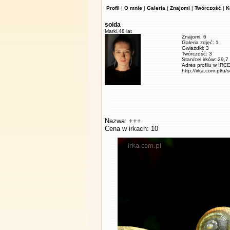
Profil
|
O mnie
|
Galeria
|
Znajomi
|
Twórczość
|
K
soida
Marki,
48 lat
Znajomi: 6
Galeria zdjęć: 1
Gwiazdki: 3
Twórczość: 3
Stan/cel irków: 29,7
Adres profilu w IRCE
http://irka.com.pl/u/
Nazwa: +++
Cena w irkach: 10