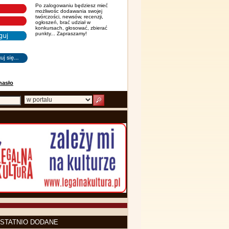
Po zalogowaniu będziesz mieć
możliwośc dodawania swojej
twórczości, newsów, recenzji,
ogłoszeń, brać udział w
konkursach, głosować, zbierać
punkty... Zapraszamy!
hasło
STATNIO DODANE