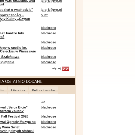
ing Was Beautiful, and
ja-g-k@wp.pl
urt
odzień o wschodzie"
ja-g-k@wp.pl
sprzeczności –
o.laf
łyty Kaliny „Czyste
”
blackrose
asz bardzo lubi
blackrose
wać
blackrose
opy w studiu im.
blackrose
 Osieckiej w Warszawie
 Szaleństwa
blackrose
 Splątania
blackrose
więcej
IA OSTATNIO DODANE
ilm
Literatura
Kultura i sztuka
e
Od
iwal „Serca Bicie”
blackrose
ndrzeja Zauchy
Fall Festival 2026
blackrose
tiwal Ogrody Muzyczne
blackrose
y Wam Świąt
blackrose
nych pełnych słońca!