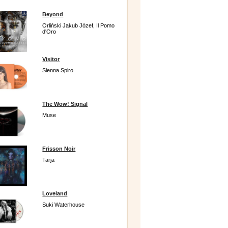
Beyond
Orliński Jakub Józef, Il Pomo
d'Oro
Visitor
Sienna Spiro
The Wow! Signal
Muse
Frisson Noir
Tarja
Loveland
Suki Waterhouse