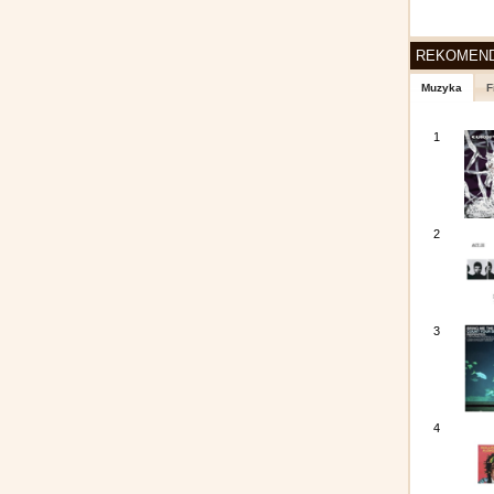
REKOMEN
Muzyka
F
1
2
3
4