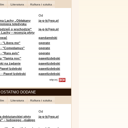
ilm
Literatura
Kultura i sztuka
Od
 na Lachy „Obłąkany
ja-g-k@wp.pl
premiera teledysku
odzień o wschodzie”
ja-g-k@wp.pl
 Lachy – recenzja płyty
lować
pandaredski
 - "Libera me"
operate
e - "Comedamus"
operate
- "Rara avis"
operate
u "Tamta noc"
pawelizdebski
nki na żądanie
pawelizdebski
 Paweł Izdebski
pawelizdebski
 - Paweł Izdebski
pawelizdebski
więcej
 OSTATNIO DODANE
ilm
Literatura
Kultura i sztuka
Od
a debiutanckiej płyty
ja-g-k@wp.pl
lia” – ludowego „małego