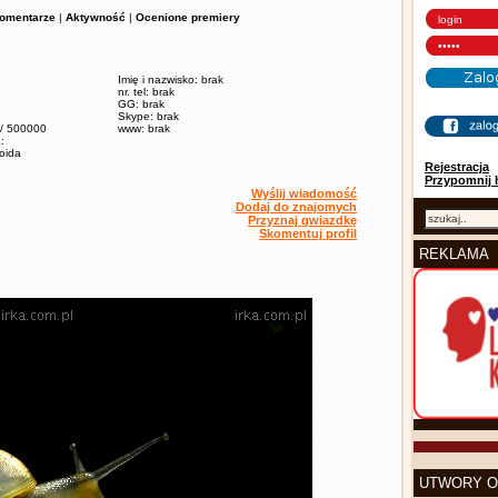
omentarze
|
Aktywność
|
Ocenione premiery
Imię i nazwisko: brak
nr. tel: brak
GG: brak
Skype: brak
 / 500000
www: brak
:
soida
Rejestracja
Przypomnij 
Wyślij wiadomość
Dodaj do znajomych
Przyznaj gwiazdkę
Skomentuj profil
REKLAMA
UTWORY O