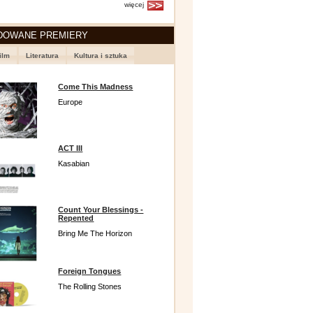
więcej
DOWANE PREMIERY
ilm
Literatura
Kultura i sztuka
Come This Madness
Europe
ACT III
Kasabian
Count Your Blessings -
Repented
Bring Me The Horizon
Foreign Tongues
The Rolling Stones