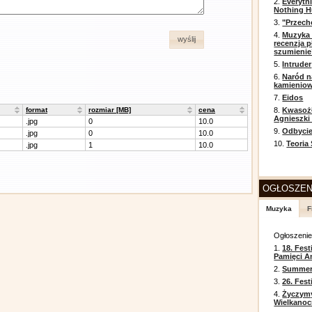
2.
Everyth
Nothing H
3.
"Przech
4.
Muzyka 
wyślij
recenzja p
szumienie
5.
Intruder
6.
Naród n
kamienio
7.
Eidos
format
rozmiar [MB]
cena
8.
Kwasożł
Agnieszki
.jpg
0
10.0
9.
Odbycie
.jpg
0
10.0
10.
Teoria
.jpg
1
10.0
OGŁOSZEN
Muzyka
F
Ogłoszeni
1.
18. Fest
Pamięci A
2.
Summer 
3.
26. Fes
4.
Życzym
Wielkanoc