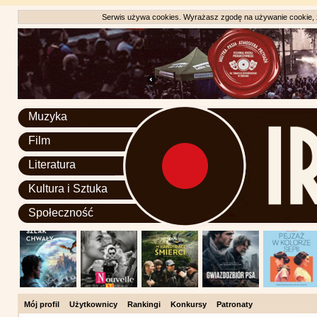
Serwis używa cookies. Wyrażasz zgodę na używanie cookie, zg
Muzyka
Film
Literatura
Kultura i Sztuka
Społeczność
Mój profil
Użytkownicy
Rankingi
Konkursy
Patronaty