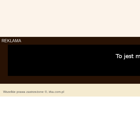
REKLAMA
Wszelkie prawa zastrzeżone ©, irka.com.pl