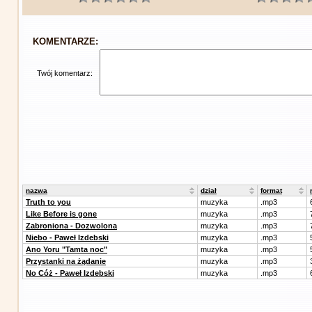
KOMENTARZE:
Twój komentarz:
nazwa
dział
format
Truth to you
muzyka
.mp3
Like Before is gone
muzyka
.mp3
Zabroniona - Dozwolona
muzyka
.mp3
Niebo - Paweł Izdebski
muzyka
.mp3
Ano Yoru "Tamta noc"
muzyka
.mp3
Przystanki na żądanie
muzyka
.mp3
No Cóż - Paweł Izdebski
muzyka
.mp3