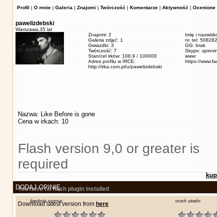
Profil
|
O mnie
|
Galeria
|
Znajomi
|
Twórczość
|
Komentarze
|
Aktywność
|
Ocenione 
pawelizdebski
Warszawa,
35 lat
Znajomi: 2
Imię i nazwisk
Galeria zdjęć: 1
nr. tel: 5082
Gwiazdki: 3
GG: brak
Twórczość: 7
Skype: spinn
Stan/cel irków: 108,9 / 100000
www:
Adres profilu w IRCE:
https://www.f
http://irka.com.pl/u/pawelizdebski
Nazwa: Like Before is gone
Cena w irkach: 10
Flash version 9,0 or greater is
required
kup
DODAJ OPINIĘ
You have no flash plugin installed
średnia ocena:
oceń utwór:
Download latest version from
here