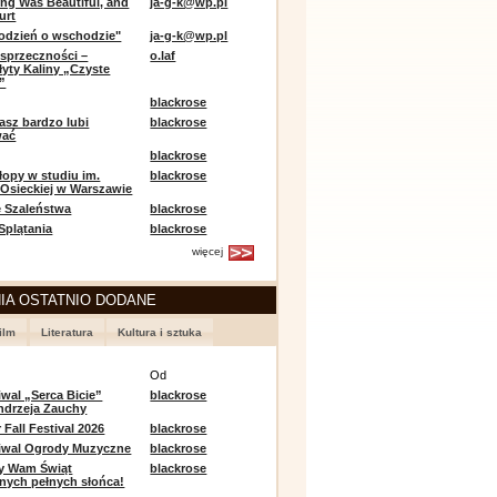
ing Was Beautiful, and
ja-g-k@wp.pl
urt
odzień o wschodzie"
ja-g-k@wp.pl
sprzeczności –
o.laf
łyty Kaliny „Czyste
”
blackrose
asz bardzo lubi
blackrose
wać
blackrose
opy w studiu im.
blackrose
 Osieckiej w Warszawie
 Szaleństwa
blackrose
 Splątania
blackrose
więcej
IA OSTATNIO DODANE
ilm
Literatura
Kultura i sztuka
e
Od
iwal „Serca Bicie”
blackrose
ndrzeja Zauchy
Fall Festival 2026
blackrose
tiwal Ogrody Muzyczne
blackrose
y Wam Świąt
blackrose
nych pełnych słońca!