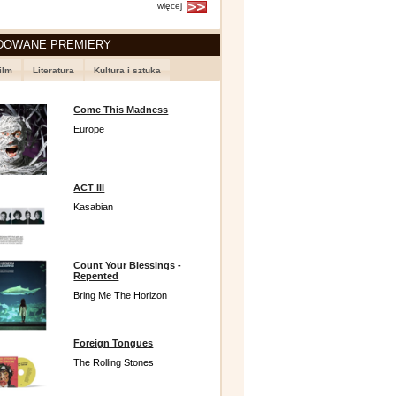
więcej
DOWANE PREMIERY
ilm
Literatura
Kultura i sztuka
Come This Madness
Europe
ACT III
Kasabian
Count Your Blessings -
Repented
Bring Me The Horizon
Foreign Tongues
The Rolling Stones