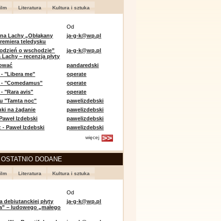
ilm
Literatura
Kultura i sztuka
Od
 na Lachy „Obłąkany
ja-g-k@wp.pl
premiera teledysku
odzień o wschodzie”
ja-g-k@wp.pl
 Lachy – recenzja płyty
lować
pandaredski
 - "Libera me"
operate
e - "Comedamus"
operate
- "Rara avis"
operate
u "Tamta noc"
pawelizdebski
nki na żądanie
pawelizdebski
 Paweł Izdebski
pawelizdebski
 - Paweł Izdebski
pawelizdebski
więcej
 OSTATNIO DODANE
ilm
Literatura
Kultura i sztuka
Od
a debiutanckiej płyty
ja-g-k@wp.pl
lia” – ludowego „małego