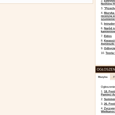
2.
Everyth
Nothing H
3.
"Przech
4.
Muzyka 
recenzja p
szumienie
5.
Intruder
6.
Naród n
kamienio
7.
Eidos
8.
Kwasożł
Agnieszki
9.
Odbycie
10.
Teoria
OGŁOSZEN
Muzyka
F
Ogłoszeni
1.
18. Fest
Pamięci A
2.
Summer 
3.
26. Fes
4.
Życzym
Wielkanoc