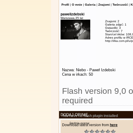
Profil
|
O mnie
|
Galeria
|
Znajomi
|
Twórczość
|
K
pawelizdebski
Warszawa,
35 lat
Znajomi: 2
Galeria zdjęć: 1
Gwiazdki: 3
Twórczość: 7
Stan/cel irków: 108
Adres profilu w IRCE
http://irka.com.pl/u/
Nazwa: Niebo - Paweł Izdebski
Cena w irkach: 50
Flash version 9,0 o
required
DODAJ OPINIĘ
You have no flash plugin installed
średnia ocena:
Download latest version from
here