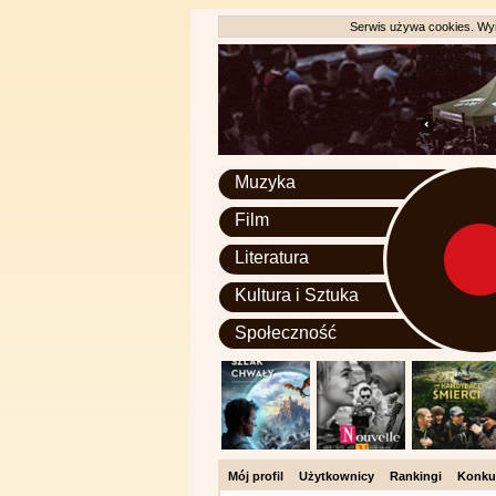
Serwis używa cookies. Wyr
Muzyka
Film
Literatura
Kultura i Sztuka
Społeczność
Mój profil
Użytkownicy
Rankingi
Konku