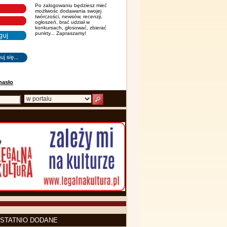
Po zalogowaniu będziesz mieć
możliwośc dodawania swojej
twórczości, newsów, recenzji,
ogłoszeń, brać udział w
konkursach, głosować, zbierać
punkty... Zapraszamy!
hasło
STATNIO DODANE