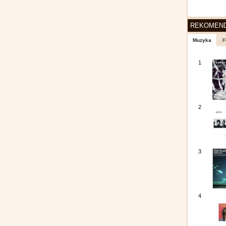
REKOMEN
Muzyka
F
1
2
3
4