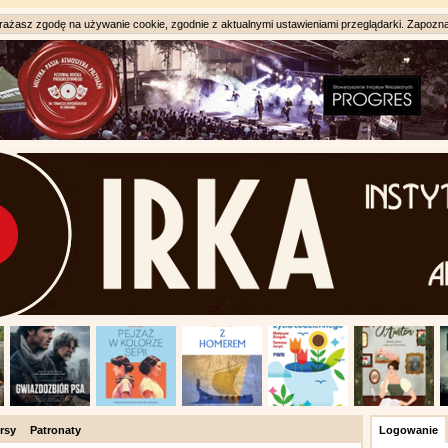
ażasz zgodę na używanie cookie, zgodnie z aktualnymi ustawieniami przeglądarki. Zapozna
rsy
Patronaty
Logowanie