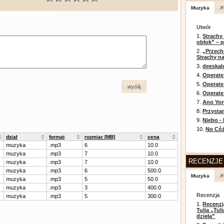
Muzyka
F
Utwór
1.
Strachy
obłok” – 
2.
„Przech
Strachy na
3.
deeska
4.
Operate
5.
Operat
wyślij
6.
Operate 
7.
Ano Yor
8.
Przysta
9.
Niebo -
10.
No Cóż
dział
format
rozmiar [MB]
cena
muzyka
.mp3
6
10.0
muzyka
.mp3
7
10.0
RECENZJE
muzyka
.mp3
7
10.0
muzyka
.mp3
6
500.0
Muzyka
F
muzyka
.mp3
5
50.0
muzyka
.mp3
3
400.0
Recenzja
muzyka
.mp3
5
300.0
1.
Recenzj
Tulia „Tu
dzieła”