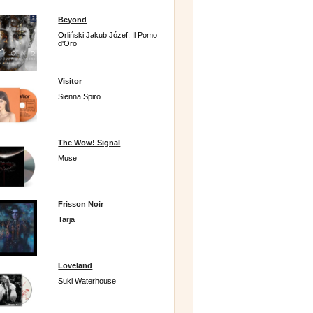
Beyond
Orliński Jakub Józef, Il Pomo
d'Oro
Visitor
Sienna Spiro
The Wow! Signal
Muse
Frisson Noir
Tarja
Loveland
Suki Waterhouse