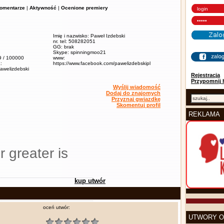
omentarze
|
Aktywność
|
Ocenione premiery
Imię i nazwisko: Paweł Izdebski
nr. tel: 508282051
GG: brak
Skype: spinningmoo21
,9 / 100000
www:
:
https://www.facebook.com/pawelizdebskipl
pawelizdebski
Rejestracja
Przypomnij 
Wyślij wiadomość
Dodaj do znajomych
Przyznaj gwiazdkę
Skomentuj profil
REKLAMA
r greater is
kup utwór
oceń utwór:
UTWORY O