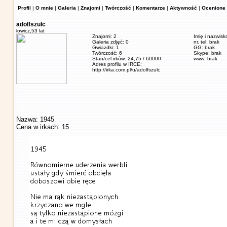
Profil
|
O mnie
|
Galeria
|
Znajomi
|
Twórczość
|
Komentarze
|
Aktywność
|
Ocenione 
adolfszulc
łowicz,
53 lat
Znajomi: 2
Imię i nazwisk
Galeria zdjęć: 0
nr. tel: brak
Gwiazdki: 1
GG: brak
Twórczość: 6
Skype: brak
Stan/cel irków: 24,75 / 60000
www: brak
Adres profilu w IRCE:
http://irka.com.pl/u/adolfszulc
Nazwa: 1945
Cena w irkach: 15