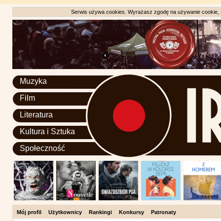
Serwis używa cookies. Wyrażasz zgodę na używanie cookie, zg
Muzyka
Film
Literatura
Kultura i Sztuka
Społeczność
Mój profil
Użytkownicy
Rankingi
Konkursy
Patronaty