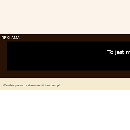
REKLAMA
Wszelkie prawa zastrzeżone ©, irka.com.pl