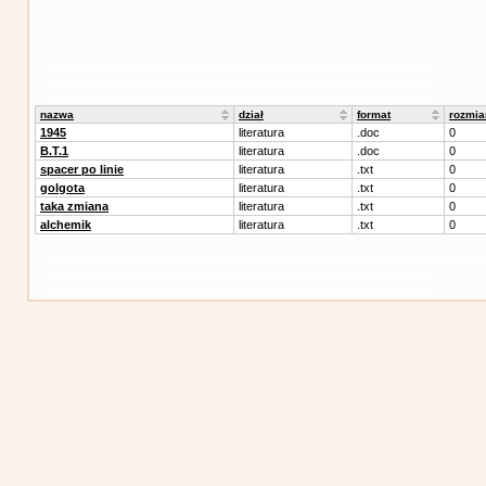
nazwa
dział
format
rozmia
1945
literatura
.doc
0
B.T.1
literatura
.doc
0
spacer po linie
literatura
.txt
0
golgota
literatura
.txt
0
taka zmiana
literatura
.txt
0
alchemik
literatura
.txt
0