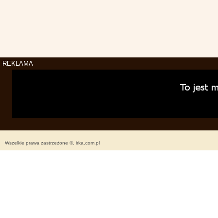
REKLAMA
Wszelkie prawa zastrzeżone ©, irka.com.pl