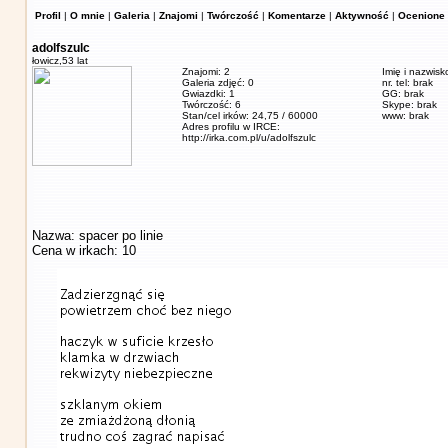
Profil
|
O mnie
|
Galeria
|
Znajomi
|
Twórczość
|
Komentarze
|
Aktywność
|
Ocenione 
adolfszulc
łowicz,
53 lat
Znajomi: 2
Imię i nazwisk
Galeria zdjęć: 0
nr. tel: brak
Gwiazdki: 1
GG: brak
Twórczość: 6
Skype: brak
Stan/cel irków: 24,75 / 60000
www: brak
Adres profilu w IRCE:
http://irka.com.pl/u/adolfszulc
Nazwa: spacer po linie
Cena w irkach: 10