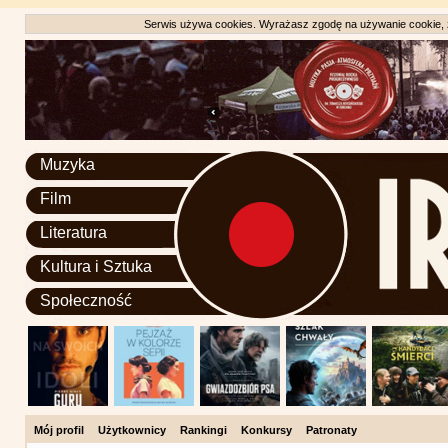
Serwis używa cookies. Wyrażasz zgodę na używanie cookie, zg
Muzyka
Film
Literatura
Kultura i Sztuka
Społeczność
Mój profil
Użytkownicy
Rankingi
Konkursy
Patronaty