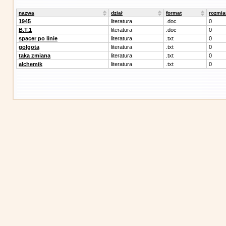
nazwa
dział
format
rozmia
1945
literatura
.doc
0
B.T.1
literatura
.doc
0
spacer po linie
literatura
.txt
0
golgota
literatura
.txt
0
taka zmiana
literatura
.txt
0
alchemik
literatura
.txt
0