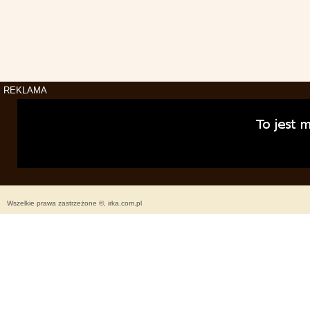
REKLAMA
Wszelkie prawa zastrzeżone ©, irka.com.pl