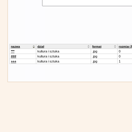
nazwa
dział
format
rozmiar 
***
kultura i sztuka
.jpg
0
###
kultura i sztuka
.jpg
0
+++
kultura i sztuka
.jpg
1