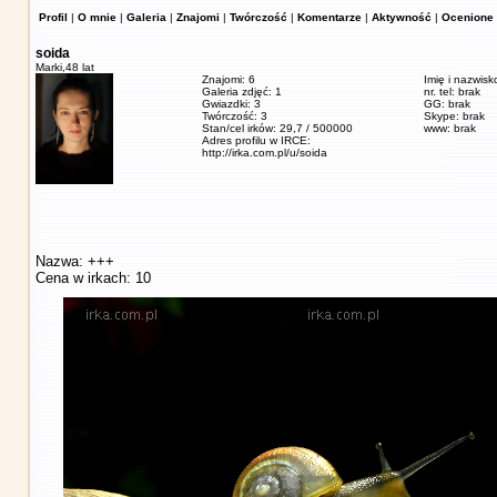
Profil
|
O mnie
|
Galeria
|
Znajomi
|
Twórczość
|
Komentarze
|
Aktywność
|
Ocenione 
soida
Marki,
48 lat
Znajomi: 6
Imię i nazwisk
Galeria zdjęć: 1
nr. tel: brak
Gwiazdki: 3
GG: brak
Twórczość: 3
Skype: brak
Stan/cel irków: 29,7 / 500000
www: brak
Adres profilu w IRCE:
http://irka.com.pl/u/soida
Nazwa: +++
Cena w irkach: 10