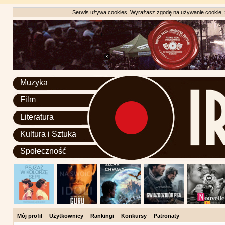
Serwis używa cookies. Wyrażasz zgodę na używanie cookie, zg
Muzyka
Film
Literatura
Kultura i Sztuka
Społeczność
Mój profil
Użytkownicy
Rankingi
Konkursy
Patronaty