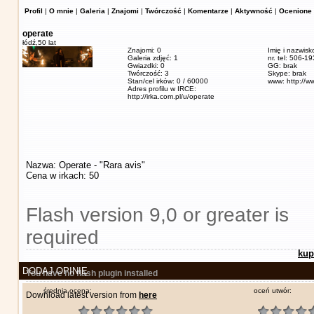
Profil
|
O mnie
|
Galeria
|
Znajomi
|
Twórczość
|
Komentarze
|
Aktywność
|
Ocenione 
operate
łódź,
50 lat
Znajomi: 0
Imię i nazwisk
Galeria zdjęć: 1
nr. tel: 506-1
Gwiazdki: 0
GG: brak
Twórczość: 3
Skype: brak
Stan/cel irków: 0 / 60000
www: http://w
Adres profilu w IRCE:
http://irka.com.pl/u/operate
Nazwa: Operate - "Rara avis"
Cena w irkach: 50
Flash version 9,0 or greater is
required
kup
DODAJ OPINIĘ
You have no flash plugin installed
średnia ocena:
oceń utwór:
Download latest version from
here