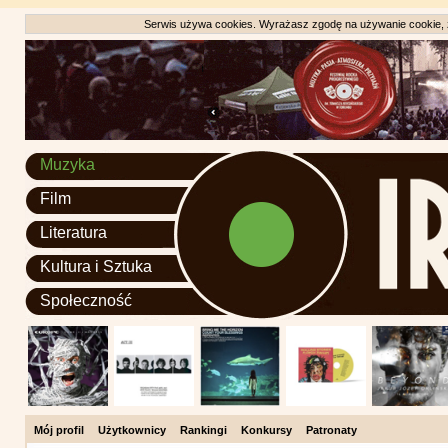
Serwis używa cookies. Wyrażasz zgodę na używanie cookie, zg
Muzyka
Film
Literatura
Kultura i Sztuka
Społeczność
Mój profil
Użytkownicy
Rankingi
Konkursy
Patronaty