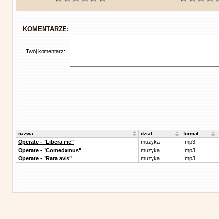
KOMENTARZE:
Twój komentarz:
nazwa
dział
format
Operate - "Libera me"
muzyka
.mp3
Operate - "Comedamus"
muzyka
.mp3
Operate - "Rara avis"
muzyka
.mp3