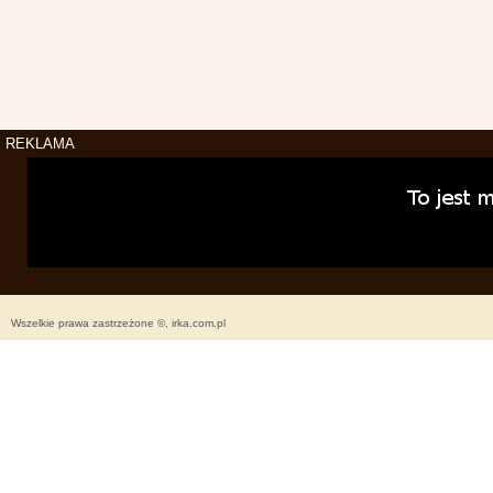
REKLAMA
Wszelkie prawa zastrzeżone ©, irka.com.pl