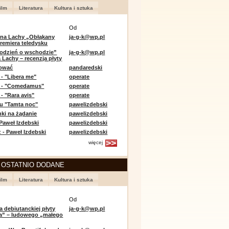
ilm
Literatura
Kultura i sztuka
Od
 na Lachy „Obłąkany
ja-g-k@wp.pl
premiera teledysku
odzień o wschodzie”
ja-g-k@wp.pl
 Lachy – recenzja płyty
lować
pandaredski
 - "Libera me"
operate
e - "Comedamus"
operate
- "Rara avis"
operate
u "Tamta noc"
pawelizdebski
nki na żądanie
pawelizdebski
 Paweł Izdebski
pawelizdebski
 - Paweł Izdebski
pawelizdebski
więcej
 OSTATNIO DODANE
ilm
Literatura
Kultura i sztuka
Od
a debiutanckiej płyty
ja-g-k@wp.pl
lia” – ludowego „małego