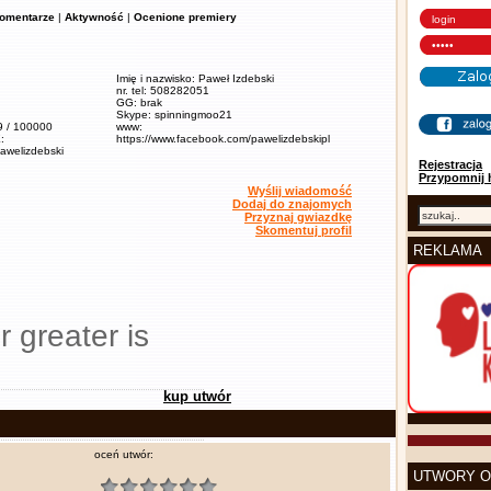
omentarze
|
Aktywność
|
Ocenione premiery
Imię i nazwisko: Paweł Izdebski
nr. tel: 508282051
GG: brak
Skype: spinningmoo21
,9 / 100000
www:
:
https://www.facebook.com/pawelizdebskipl
pawelizdebski
Rejestracja
Przypomnij 
Wyślij wiadomość
Dodaj do znajomych
Przyznaj gwiazdkę
Skomentuj profil
REKLAMA
r greater is
kup utwór
oceń utwór:
UTWORY O