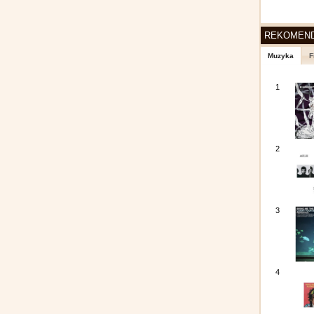
REKOMEN
Muzyka
F
1
2
3
4