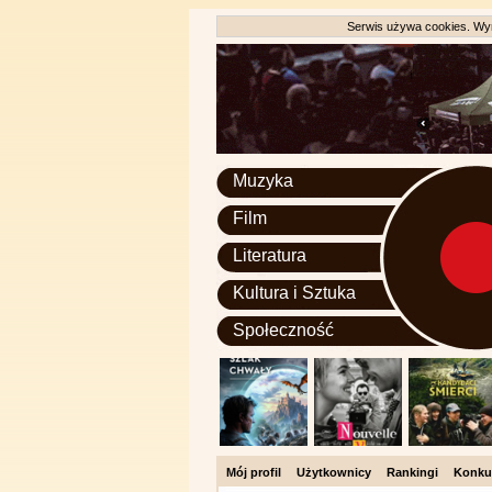
Serwis używa cookies. Wyr
Muzyka
Film
Literatura
Kultura i Sztuka
Społeczność
Mój profil
Użytkownicy
Rankingi
Konku