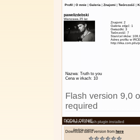
Profil
|
O mnie
|
Galeria
|
Znajomi
|
Twórczość
|
K
pawelizdebski
Warszawa,
35 lat
Znajomi: 2
Galeria zdjęć: 1
Gwiazdki: 3
Twórczość: 7
Stan/cel irków: 108
Adres profilu w IRCE
http://irka.com.pl/u/
Nazwa: Truth to you
Cena w irkach: 10
Flash version 9,0 o
required
DODAJ OPINIĘ
You have no flash plugin installed
średnia ocena:
Download latest version from
here