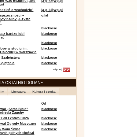
ing Was Beautiful, and
ja-g-k@wp.pl
urt
odzień o wschodzie"
ja-g-k@wp.pl
sprzeczności –
o.laf
łyty Kaliny „Czyste
”
blackrose
asz bardzo lubi
blackrose
wać
blackrose
opy w studiu im.
blackrose
 Osieckiej w Warszawie
 Szaleństwa
blackrose
 Splątania
blackrose
więcej
IA OSTATNIO DODANE
ilm
Literatura
Kultura i sztuka
e
Od
iwal „Serca Bicie”
blackrose
ndrzeja Zauchy
Fall Festival 2026
blackrose
tiwal Ogrody Muzyczne
blackrose
y Wam Świąt
blackrose
nych pełnych słońca!