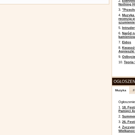
2.
Everyth
Nothing H
3.
"Przech
4.
Muzyka 
recenzja p
szumienie
5.
Intruder
6.
Naród n
kamienio
7.
Eidos
8.
Kwasożł
Agnieszki
9.
Odbycie
10.
Teoria
OGŁOSZEN
Muzyka
F
Ogłoszeni
1.
18. Fest
Pamięci A
2.
Summer 
3.
26. Fes
4.
Życzym
Wielkanoc