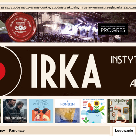
ażasz zgodę na używanie cookie, zgodnie z aktualnymi ustawieniami przeglądarki. Zapozna
rsy
Patronaty
Logowanie