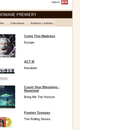
więcej
DOWANE PREMIERY
ilm
Literatura
Kultura i sztuka
Come This Madness
Europe
ACT III
Kasabian
Count Your Blessings -
Repented
Bring Me The Horizon
Foreign Tongues
The Rolling Stones