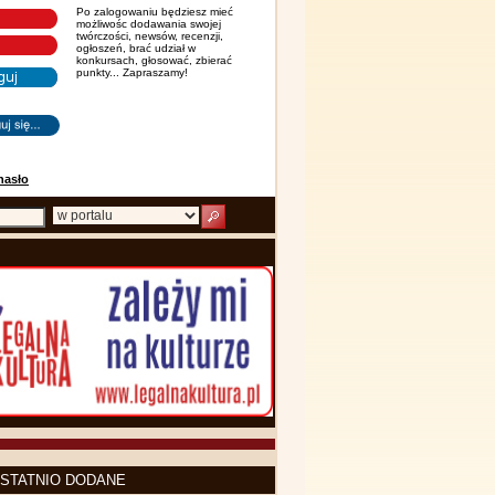
Po zalogowaniu będziesz mieć
możliwośc dodawania swojej
twórczości, newsów, recenzji,
ogłoszeń, brać udział w
konkursach, głosować, zbierać
punkty... Zapraszamy!
hasło
STATNIO DODANE