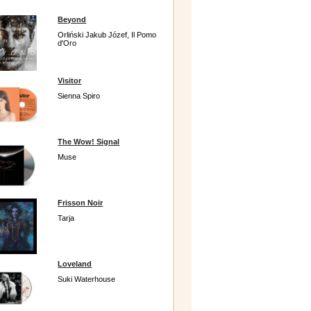
Beyond
Orliński Jakub Józef, Il Pomo
d'Oro
Visitor
Sienna Spiro
The Wow! Signal
Muse
Frisson Noir
Tarja
Loveland
Suki Waterhouse