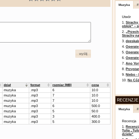
Muzyka
F
Utwór
1.
Strachy
obłok” – 
2.
„Przech
Strachy na
3.
deeska
4.
Operate
5.
Operat
wyślij
6.
Operate 
7.
Ano Yor
8.
Przysta
9.
Niebo -
10.
No Cóż
dział
format
rozmiar [MB]
cena
muzyka
.mp3
6
10.0
muzyka
.mp3
7
10.0
RECENZJE
muzyka
.mp3
7
10.0
muzyka
.mp3
6
500.0
Muzyka
F
muzyka
.mp3
5
50.0
muzyka
.mp3
3
400.0
Recenzja
muzyka
.mp3
5
300.0
1.
Recenzj
Tulia „Tu
dzieła”