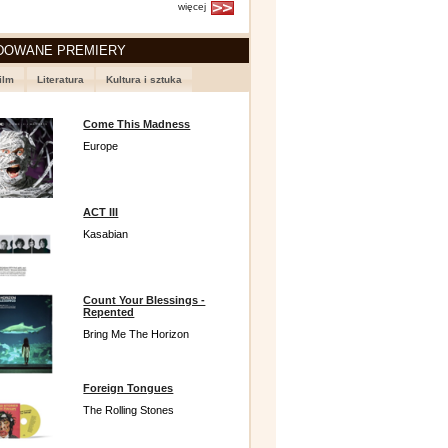
więcej
DOWANE PREMIERY
ilm
Literatura
Kultura i sztuka
Come This Madness
Europe
ACT III
Kasabian
Count Your Blessings -
Repented
Bring Me The Horizon
Foreign Tongues
The Rolling Stones