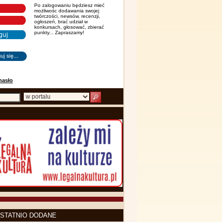
Po zalogowaniu będziesz mieć
możliwośc dodawania swojej
twórczości, newsów, recenzji,
ogłoszeń, brać udział w
konkursach, głosować, zbierać
punkty... Zapraszamy!
hasło
STATNIO DODANE