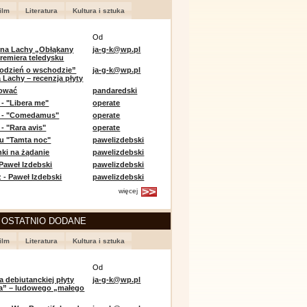
ilm
Literatura
Kultura i sztuka
Od
 na Lachy „Obłąkany
ja-g-k@wp.pl
premiera teledysku
odzień o wschodzie”
ja-g-k@wp.pl
 Lachy – recenzja płyty
lować
pandaredski
 - "Libera me"
operate
e - "Comedamus"
operate
- "Rara avis"
operate
u "Tamta noc"
pawelizdebski
nki na żądanie
pawelizdebski
 Paweł Izdebski
pawelizdebski
 - Paweł Izdebski
pawelizdebski
więcej
 OSTATNIO DODANE
ilm
Literatura
Kultura i sztuka
Od
a debiutanckiej płyty
ja-g-k@wp.pl
lia” – ludowego „małego