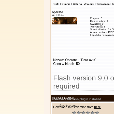
Profil
|
O mnie
|
Galeria
|
Znajomi
|
Twórczość
|
K
operate
łódź,
50 lat
Znajomi: 0
Galeria zdjęć: 1
Gwiazdki: 0
Twórczość: 3
Stan/cel irków: 0 / 
Adres profilu w IRCE
http://irka.com.pl/u/
Nazwa: Operate - "Rara avis"
Cena w irkach: 50
Flash version 9,0 o
required
DODAJ OPINIĘ
You have no flash plugin installed
średnia ocena:
Download latest version from
here