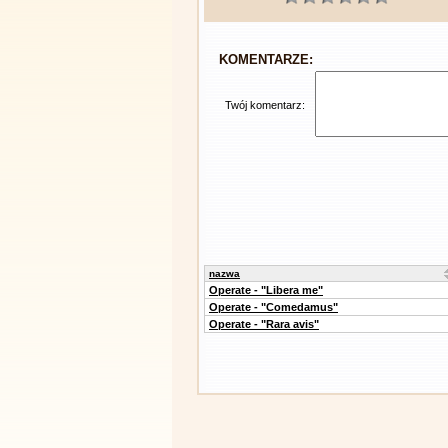
KOMENTARZE:
Twój komentarz:
nazwa
Operate - "Libera me"
Operate - "Comedamus"
Operate - "Rara avis"