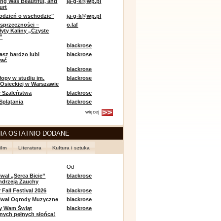
ing Was Beautiful, and
ja-g-k@wp.pl
urt
odzień o wschodzie"
ja-g-k@wp.pl
sprzeczności –
o.laf
łyty Kaliny „Czyste
”
blackrose
asz bardzo lubi
blackrose
wać
blackrose
opy w studiu im.
blackrose
 Osieckiej w Warszawie
 Szaleństwa
blackrose
 Splątania
blackrose
więcej
IA OSTATNIO DODANE
ilm
Literatura
Kultura i sztuka
e
Od
iwal „Serca Bicie”
blackrose
ndrzeja Zauchy
Fall Festival 2026
blackrose
tiwal Ogrody Muzyczne
blackrose
y Wam Świąt
blackrose
nych pełnych słońca!