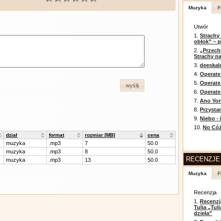
Muzyka
F
Utwór
1.
Strachy
obłok” – 
2.
„Przech
Strachy na
3.
deeska
4.
Operate
5.
Operat
wyślij
6.
Operate 
7.
Ano Yor
8.
Przysta
9.
Niebo -
10.
No Cóż
dział
format
rozmiar [MB]
cena
muzyka
.mp3
7
50.0
muzyka
.mp3
8
50.0
RECENZJE
muzyka
.mp3
13
50.0
Muzyka
F
Recenzja
1.
Recenzj
Tulia „Tu
dzieła”