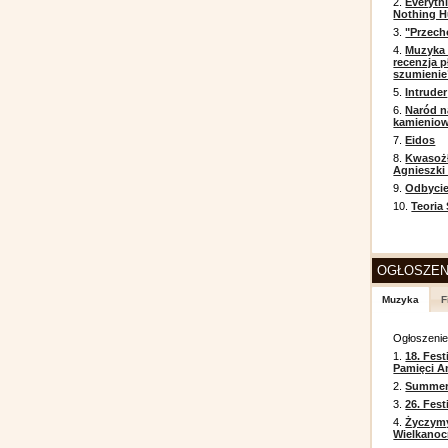
2.
Everyth
Nothing H
3.
"Przech
4.
Muzyka 
recenzja p
szumienie
5.
Intruder
6.
Naród n
kamienio
7.
Eidos
8.
Kwasożł
Agnieszki
9.
Odbycie
10.
Teoria
OGŁOSZEN
Muzyka
F
Ogłoszeni
1.
18. Fest
Pamięci A
2.
Summer 
3.
26. Fes
4.
Życzym
Wielkanoc