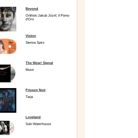
Beyond
Orliński Jakub Józef, Il Pomo
d'Oro
Visitor
Sienna Spiro
The Wow! Signal
Muse
Frisson Noir
Tarja
Loveland
Suki Waterhouse