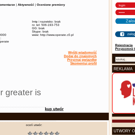
omentarze
|
Aktywność
|
Ocenione premiery
Imię i nazwisko: brak
nr. tel: 506-193-753
GG: brak
Skype: brak
60000
www: http://www.operate.c0.pl
:
operate
Rejestracja
Przypomnij 
Wyślij wiadomość
Dodaj do znajomych
Przyznaj gwiazdkę
Skomentuj profil
REKLAMA
r greater is
kup utwór
oceń utwór:
UTWORY O