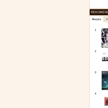
REKOMEN
Muzyka
F
1
2
3
4