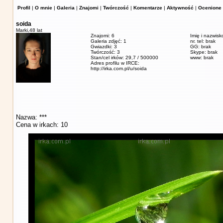
Profil
|
O mnie
|
Galeria
|
Znajomi
|
Twórczość
|
Komentarze
|
Aktywność
|
Ocenione 
soida
Marki,
48 lat
Znajomi: 6
Imię i nazwisk
Galeria zdjęć: 1
nr. tel: brak
Gwiazdki: 3
GG: brak
Twórczość: 3
Skype: brak
Stan/cel irków: 29,7 / 500000
www: brak
Adres profilu w IRCE:
http://irka.com.pl/u/soida
Nazwa: ***
Cena w irkach: 10