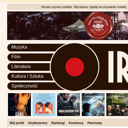
Serwis używa cookies. Wyrażasz zgodę na używanie cookie, zg
Muzyka
Film
Literatura
Kultura i Sztuka
Społeczność
Mój profil
Użytkownicy
Rankingi
Konkursy
Patronaty