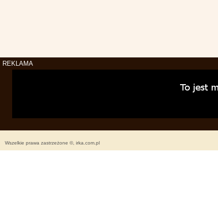
REKLAMA
Wszelkie prawa zastrzeżone ©, irka.com.pl