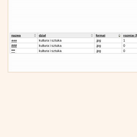
nazwa
dział
format
rozmiar 
+++
kultura i sztuka
.jpg
1
###
kultura i sztuka
.jpg
0
***
kultura i sztuka
.jpg
0