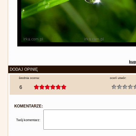
kup
DODAJ OPINIĘ
średnia ocena:
oceń utwór:
6
KOMENTARZE:
Twój komentarz: