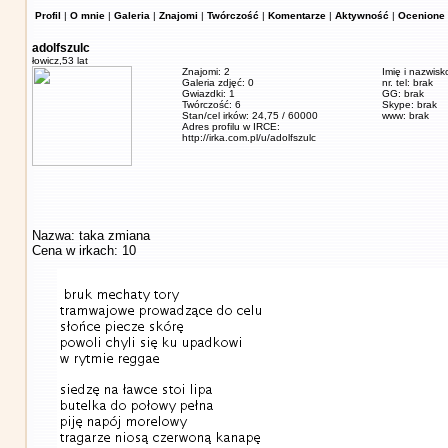
Profil
|
O mnie
|
Galeria
|
Znajomi
|
Twórczość
|
Komentarze
|
Aktywność
|
Ocenione 
adolfszulc
łowicz,
53 lat
Znajomi: 2
Imię i nazwisk
Galeria zdjęć: 0
nr. tel: brak
Gwiazdki: 1
GG: brak
Twórczość: 6
Skype: brak
Stan/cel irków: 24,75 / 60000
www: brak
Adres profilu w IRCE:
http://irka.com.pl/u/adolfszulc
Nazwa: taka zmiana
Cena w irkach: 10