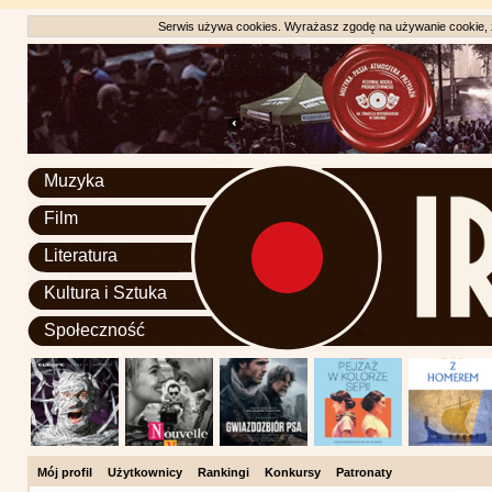
Serwis używa cookies. Wyrażasz zgodę na używanie cookie, zg
Muzyka
Film
Literatura
Kultura i Sztuka
Społeczność
Mój profil
Użytkownicy
Rankingi
Konkursy
Patronaty