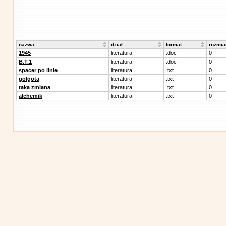
nazwa
dział
format
rozmia
1945
literatura
.doc
0
B.T.1
literatura
.doc
0
spacer po linie
literatura
.txt
0
golgota
literatura
.txt
0
taka zmiana
literatura
.txt
0
alchemik
literatura
.txt
0