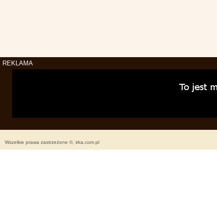
REKLAMA
Wszelkie prawa zastrzeżone ©, irka.com.pl