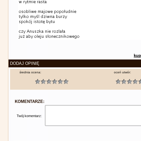
kup
DODAJ OPINIĘ
średnia ocena:
oceń utwór:
KOMENTARZE:
Twój komentarz: