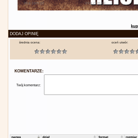
kup
DODAJ OPINIĘ
średnia ocena:
oceń utwór:
KOMENTARZE:
Twój komentarz:
nazwa
dział
format
rozmiar