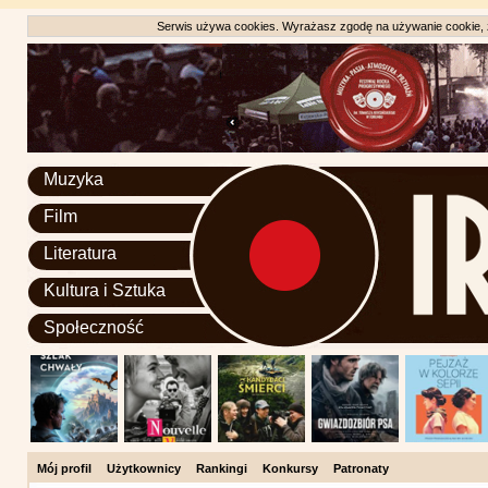
Serwis używa cookies. Wyrażasz zgodę na używanie cookie, zg
Muzyka
Film
Literatura
Kultura i Sztuka
Społeczność
Mój profil
Użytkownicy
Rankingi
Konkursy
Patronaty