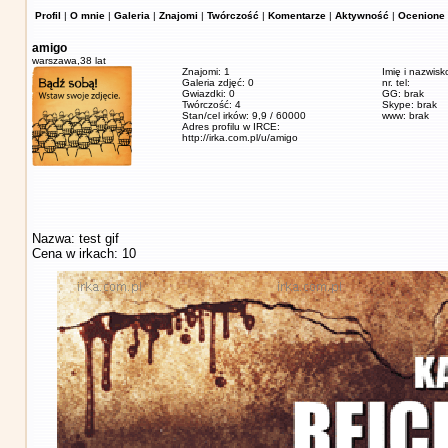
Profil
|
O mnie
|
Galeria
|
Znajomi
|
Twórczość
|
Komentarze
|
Aktywność
|
Ocenione 
amigo
warszawa,
38 lat
Znajomi: 1
Imię i nazwisk
Galeria zdjęć: 0
nr. tel:
Gwiazdki: 0
GG: brak
Twórczość: 4
Skype: brak
Stan/cel irków: 9,9 / 60000
www: brak
Adres profilu w IRCE:
http://irka.com.pl/u/amigo
Nazwa: test gif
Cena w irkach: 10