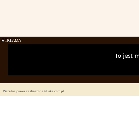
REKLAMA
Wszelkie prawa zastrzeżone ©, irka.com.pl