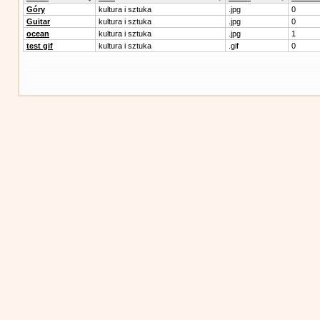
Góry
kultura i sztuka
.jpg
0
Guitar
kultura i sztuka
.jpg
0
ocean
kultura i sztuka
.jpg
1
test gif
kultura i sztuka
.gif
0