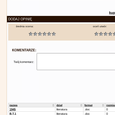
kup
DODAJ OPINIĘ
średnia ocena:
oceń utwór:
KOMENTARZE:
Twój komentarz:
nazwa
dział
format
rozmia
1945
literatura
.doc
0
B.T.1
literatura
.doc
0