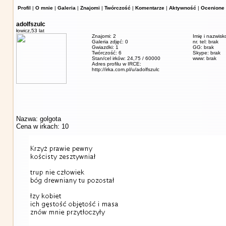
Profil
|
O mnie
|
Galeria
|
Znajomi
|
Twórczość
|
Komentarze
|
Aktywność
|
Ocenione 
adolfszulc
łowicz,
53 lat
Znajomi: 2
Imię i nazwisk
Galeria zdjęć: 0
nr. tel: brak
Gwiazdki: 1
GG: brak
Twórczość: 6
Skype: brak
Stan/cel irków: 24,75 / 60000
www: brak
Adres profilu w IRCE:
http://irka.com.pl/u/adolfszulc
Nazwa: golgota
Cena w irkach: 10