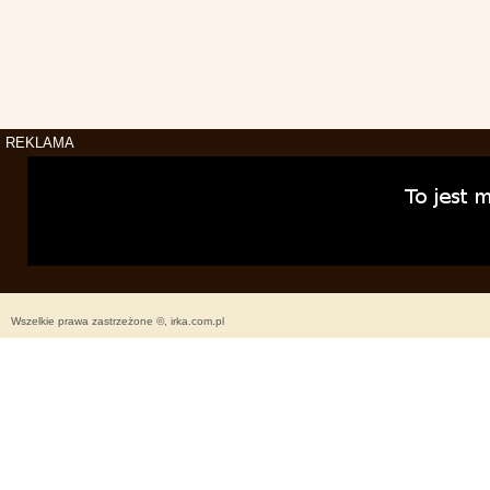
REKLAMA
Wszelkie prawa zastrzeżone ©, irka.com.pl