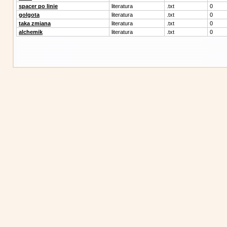
spacer po linie
literatura
.txt
0
golgota
literatura
.txt
0
taka zmiana
literatura
.txt
0
alchemik
literatura
.txt
0