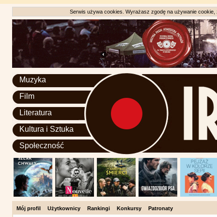
Serwis używa cookies. Wyrażasz zgodę na używanie cookie, zg
Muzyka
Film
Literatura
Kultura i Sztuka
Społeczność
Mój profil
Użytkownicy
Rankingi
Konkursy
Patronaty