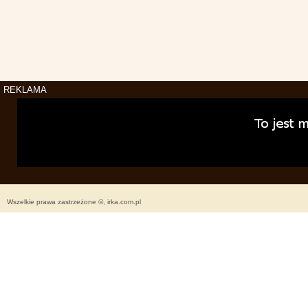
REKLAMA
Wszelkie prawa zastrzeżone ©, irka.com.pl