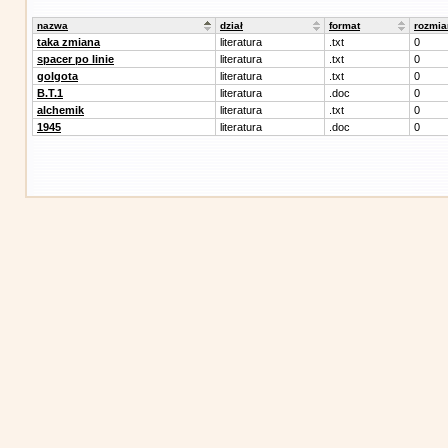
nazwa
dział
format
rozmia
taka zmiana
literatura
.txt
0
spacer po linie
literatura
.txt
0
golgota
literatura
.txt
0
B.T.1
literatura
.doc
0
alchemik
literatura
.txt
0
1945
literatura
.doc
0