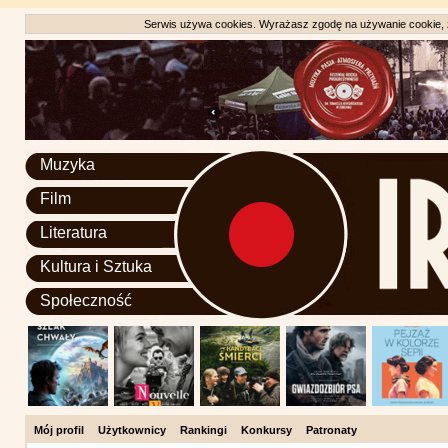
Serwis używa cookies. Wyrażasz zgodę na używanie cookie, zg
Muzyka
Film
Literatura
Kultura i Sztuka
Społeczność
Mój profil
Użytkownicy
Rankingi
Konkursy
Patronaty