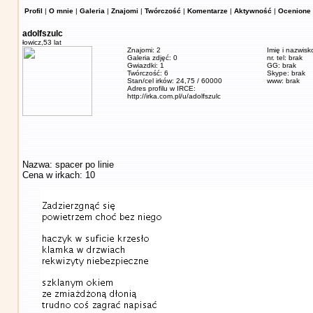
Profil
|
O mnie
|
Galeria
|
Znajomi
|
Twórczość
|
Komentarze
|
Aktywność
|
Ocenione 
adolfszulc
łowicz,
53 lat
Znajomi: 2
Imię i nazwisk
Galeria zdjęć: 0
nr. tel: brak
Gwiazdki: 1
GG: brak
Twórczość: 6
Skype: brak
Stan/cel irków: 24,75 / 60000
www: brak
Adres profilu w IRCE:
http://irka.com.pl/u/adolfszulc
Nazwa: spacer po linie
Cena w irkach: 10