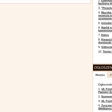
2.
Everyth
Nothing H
3.
"Przech
4.
Muzyka 
recenzja p
szumienie
5.
Intruder
6.
Naród n
kamienio
7.
Eidos
8.
Kwasożł
Agnieszki
9.
Odbycie
10.
Teoria
OGŁOSZEN
Muzyka
F
Ogłoszeni
1.
18. Fest
Pamięci A
2.
Summer 
3.
26. Fes
4.
Życzym
Wielkanoc