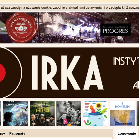
ażasz zgodę na używanie cookie, zgodnie z aktualnymi ustawieniami przeglądarki. Zapozna
rsy
Patronaty
Logowanie