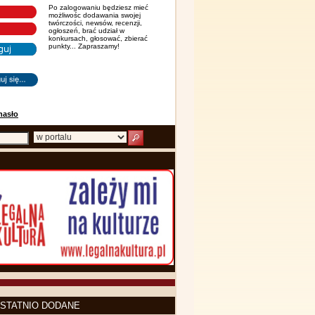
Po zalogowaniu będziesz mieć
możliwośc dodawania swojej
twórczości, newsów, recenzji,
ogłoszeń, brać udział w
konkursach, głosować, zbierać
punkty... Zapraszamy!
hasło
STATNIO DODANE