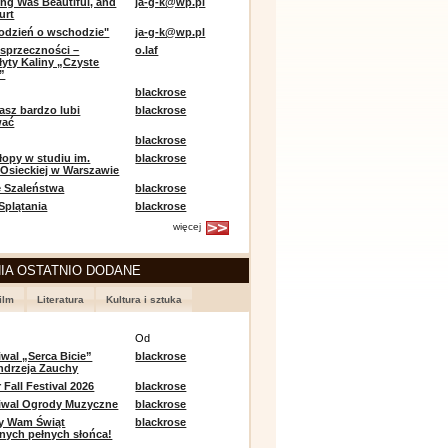
ing Was Beautiful, and
ja-g-k@wp.pl
urt
odzień o wschodzie"
ja-g-k@wp.pl
sprzeczności –
o.laf
łyty Kaliny „Czyste
”
blackrose
asz bardzo lubi
blackrose
wać
blackrose
opy w studiu im.
blackrose
 Osieckiej w Warszawie
 Szaleństwa
blackrose
 Splątania
blackrose
więcej
IA OSTATNIO DODANE
ilm
Literatura
Kultura i sztuka
e
Od
iwal „Serca Bicie”
blackrose
ndrzeja Zauchy
Fall Festival 2026
blackrose
tiwal Ogrody Muzyczne
blackrose
y Wam Świąt
blackrose
nych pełnych słońca!