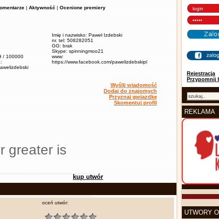
omentarze
|
Aktywność
|
Ocenione premiery
Imię i nazwisko: Paweł Izdebski
nr. tel: 508282051
GG: brak
Skype: spinningmoo21
,9 / 100000
www:
:
https://www.facebook.com/pawelizdebskipl
pawelizdebski
Rejestracja
Przypomnij 
Wyślij wiadomość
Dodaj do znajomych
Przyznaj gwiazdkę
Skomentuj profil
REKLAMA
r greater is
kup utwór
oceń utwór:
UTWORY O