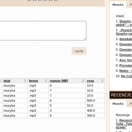
Muzyka
F
Utwór
1.
Strachy
obłok” – 
2.
„Przech
Strachy na
3.
deeska
4.
Operate
5.
Operat
wyślij
6.
Operate 
7.
Ano Yor
8.
Przysta
9.
Niebo -
10.
No Cóż
dział
format
rozmiar [MB]
cena
muzyka
.mp3
6
10.0
muzyka
.mp3
7
10.0
RECENZJE
muzyka
.mp3
7
10.0
muzyka
.mp3
6
500.0
Muzyka
F
muzyka
.mp3
5
50.0
muzyka
.mp3
3
400.0
Recenzja
muzyka
.mp3
5
300.0
1.
Recenzj
Tulia „Tu
dzieła”