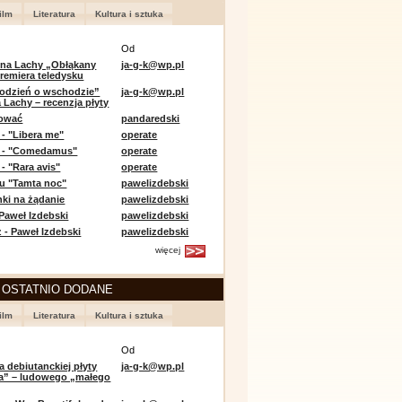
ilm
Literatura
Kultura i sztuka
Od
 na Lachy „Obłąkany
ja-g-k@wp.pl
premiera teledysku
odzień o wschodzie”
ja-g-k@wp.pl
 Lachy – recenzja płyty
lować
pandaredski
 - "Libera me"
operate
e - "Comedamus"
operate
- "Rara avis"
operate
u "Tamta noc"
pawelizdebski
nki na żądanie
pawelizdebski
 Paweł Izdebski
pawelizdebski
 - Paweł Izdebski
pawelizdebski
więcej
 OSTATNIO DODANE
ilm
Literatura
Kultura i sztuka
Od
a debiutanckiej płyty
ja-g-k@wp.pl
lia” – ludowego „małego