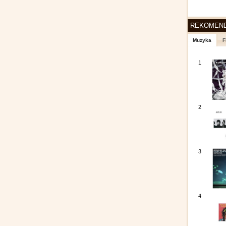
REKOMEN
Muzyka
F
1
2
3
4