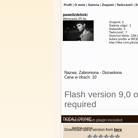
Profil
|
O mnie
|
Galeria
|
Znajomi
|
Twórczość
|
K
pawelizdebski
Warszawa,
35 lat
Znajomi: 2
Galeria zdjęć: 1
Gwiazdki: 3
Twórczość: 7
Stan/cel irków: 108
Adres profilu w IRCE
http://irka.com.pl/u/
Nazwa: Zabroniona - Dozwolona
Cena w irkach: 10
Flash version 9,0 o
required
DODAJ OPINIĘ
You have no flash plugin installed
średnia ocena:
Download latest version from
here