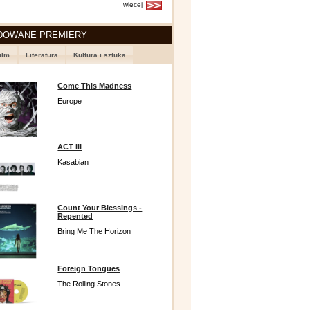
więcej
DOWANE PREMIERY
ilm
Literatura
Kultura i sztuka
Come This Madness
Europe
ACT III
Kasabian
Count Your Blessings -
Repented
Bring Me The Horizon
Foreign Tongues
The Rolling Stones