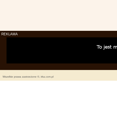
REKLAMA
Wszelkie prawa zastrzeżone ©, irka.com.pl