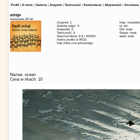
Profil
|
O mnie
|
Galeria
|
Znajomi
|
Twórczość
|
Komentarze
|
Aktywność
|
Ocenione 
amigo
warszawa,
38 lat
Znajomi: 1
Imię i nazwisk
Galeria zdjęć: 0
nr. tel:
Gwiazdki: 0
GG: brak
Twórczość: 4
Skype: brak
Stan/cel irków: 9,9 / 60000
www: brak
Adres profilu w IRCE:
http://irka.com.pl/u/amigo
Nazwa: ocean
Cena w irkach: 10