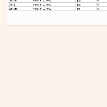
Guitar
kultura i sztuka
.jpg
0
Góry
kultura i sztuka
.jpg
0
test gif
kultura i sztuka
.gif
0