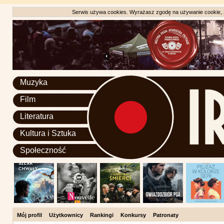
Serwis używa cookies. Wyrażasz zgodę na używanie cookie, zg
Muzyka
Film
Literatura
Kultura i Sztuka
Społeczność
Mój profil
Użytkownicy
Rankingi
Konkursy
Patronaty