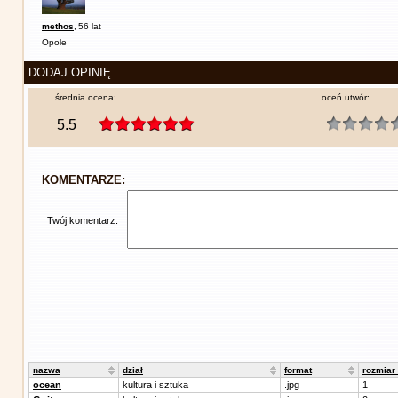
methos
,
56 lat
Opole
DODAJ OPINIĘ
średnia ocena:
oceń utwór:
5.5
KOMENTARZE:
Twój komentarz:
nazwa
dział
format
rozmiar
ocean
kultura i sztuka
.jpg
1