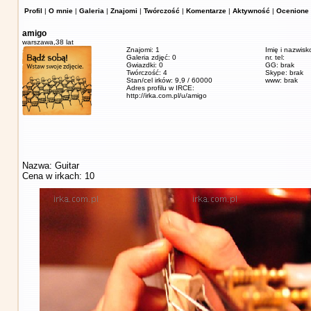
Profil
|
O mnie
|
Galeria
|
Znajomi
|
Twórczość
|
Komentarze
|
Aktywność
|
Ocenione 
amigo
warszawa,
38 lat
Znajomi: 1
Imię i nazwisk
Galeria zdjęć: 0
nr. tel:
Gwiazdki: 0
GG: brak
Twórczość: 4
Skype: brak
Stan/cel irków: 9,9 / 60000
www: brak
Adres profilu w IRCE:
http://irka.com.pl/u/amigo
Nazwa: Guitar
Cena w irkach: 10