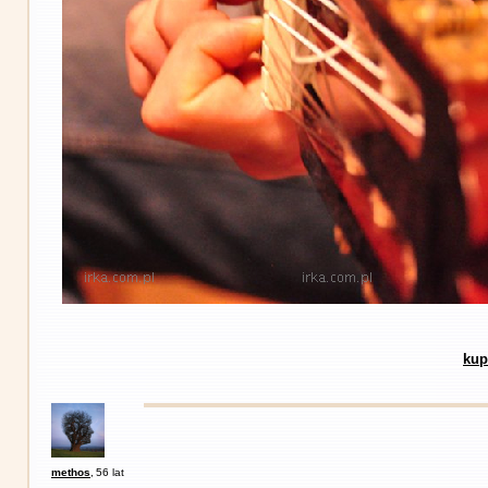
kup
methos
,
56 lat