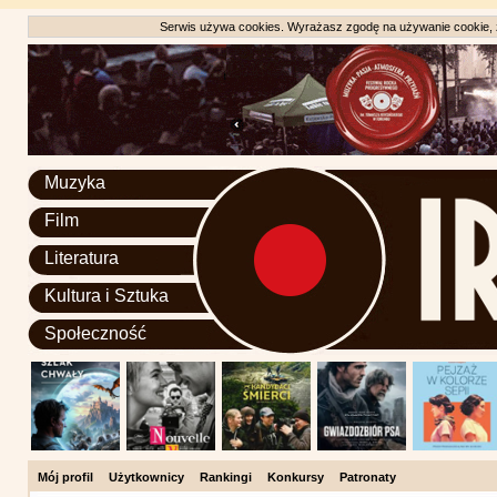
Serwis używa cookies. Wyrażasz zgodę na używanie cookie, zg
Muzyka
Film
Literatura
Kultura i Sztuka
Społeczność
Mój profil
Użytkownicy
Rankingi
Konkursy
Patronaty