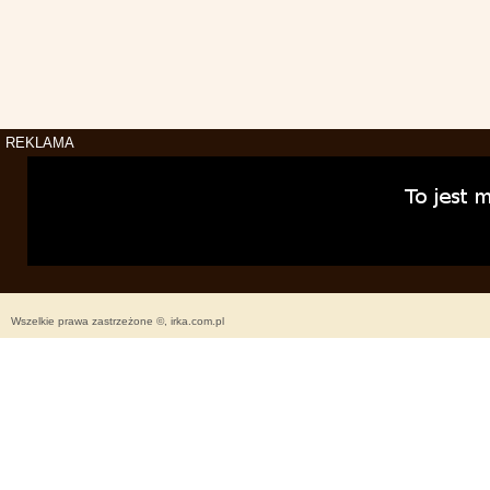
REKLAMA
Wszelkie prawa zastrzeżone ©, irka.com.pl