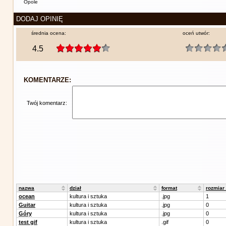
Opole
DODAJ OPINIĘ
średnia ocena:
oceń utwór:
4.5
KOMENTARZE:
Twój komentarz:
nazwa
dział
format
rozmiar
ocean
kultura i sztuka
.jpg
1
Guitar
kultura i sztuka
.jpg
0
Góry
kultura i sztuka
.jpg
0
test gif
kultura i sztuka
.gif
0