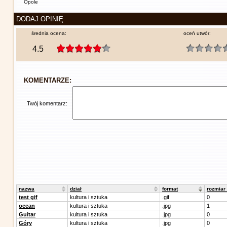
Opole
DODAJ OPINIĘ
średnia ocena:
oceń utwór:
4.5
KOMENTARZE:
Twój komentarz:
nazwa
dział
format
rozmiar
test gif
kultura i sztuka
.gif
0
ocean
kultura i sztuka
.jpg
1
Guitar
kultura i sztuka
.jpg
0
Góry
kultura i sztuka
.jpg
0