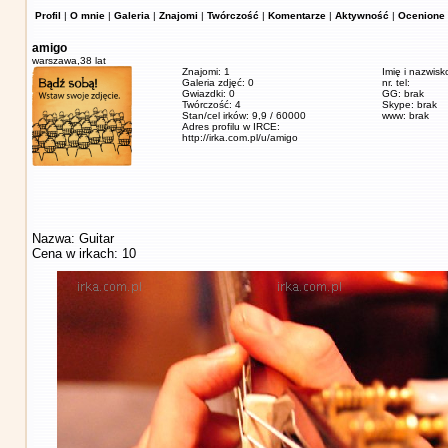
Profil
|
O mnie
|
Galeria
|
Znajomi
|
Twórczość
|
Komentarze
|
Aktywność
|
Ocenione 
amigo
warszawa,
38 lat
Znajomi: 1
Imię i nazwisk
Galeria zdjęć: 0
nr. tel:
Gwiazdki: 0
GG: brak
Twórczość: 4
Skype: brak
Stan/cel irków: 9,9 / 60000
www: brak
Adres profilu w IRCE:
http://irka.com.pl/u/amigo
Nazwa: Guitar
Cena w irkach: 10