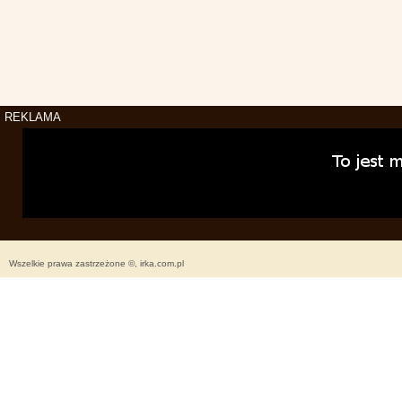
REKLAMA
Wszelkie prawa zastrzeżone ©, irka.com.pl