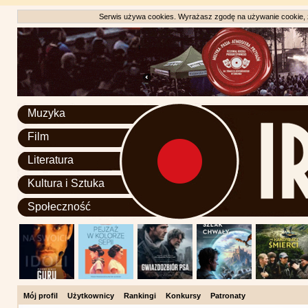
Serwis używa cookies. Wyrażasz zgodę na używanie cookie, zg
Muzyka
Film
Literatura
Kultura i Sztuka
Społeczność
Mój profil
Użytkownicy
Rankingi
Konkursy
Patronaty