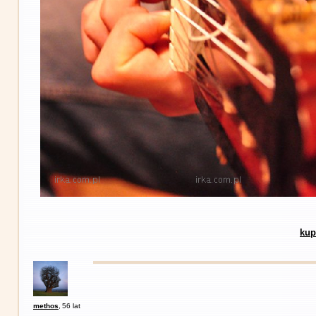
kup
methos
,
56 lat