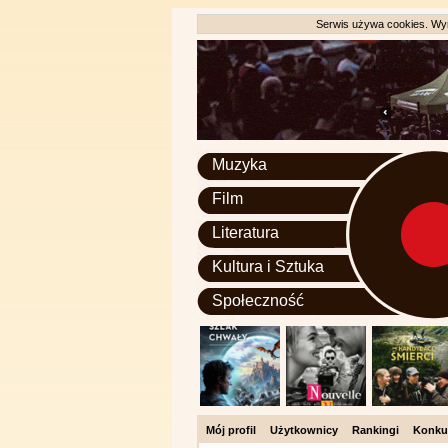
Serwis używa cookies. Wyr
Muzyka
Film
Literatura
Kultura i Sztuka
Społeczność
Mój profil
Użytkownicy
Rankingi
Konku