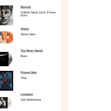
Beyond
Orliński Jakub Józef, Il Pomo
d'Oro
Visitor
Sienna Spiro
The Wow! Signal
Muse
Frisson Noir
Tarja
Loveland
Suki Waterhouse