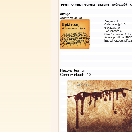
Profil
|
O mnie
|
Galeria
|
Znajomi
|
Twórczość
|
K
amigo
warszawa,
38 lat
Znajomi: 1
Galeria zdjęć: 0
Gwiazdki: 0
Twórczość: 4
Stan/cel irków: 9,9 
Adres profilu w IRCE
http://irka.com.pl/u/
Nazwa: test gif
Cena w irkach: 10