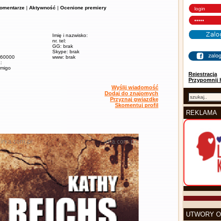
omentarze
|
Aktywność
|
Ocenione premiery
Imię i nazwisko:
nr. tel:
GG: brak
Skype: brak
/ 60000
www: brak
:
amigo
Rejestracja
Przypomnij 
Wyślij wiadomość
Dodaj do znajomych
Przyznaj gwiazdkę
Skomentuj profil
REKLAMA
UTWORY O