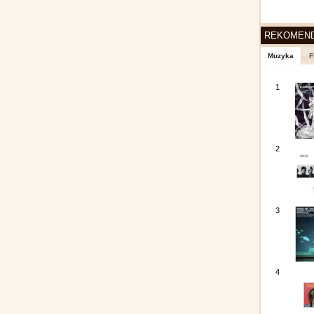
REKOMEN
Muzyka
F
1
2
3
4