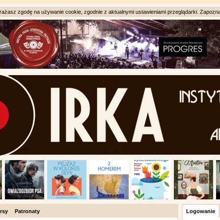
ażasz zgodę na używanie cookie, zgodnie z aktualnymi ustawieniami przeglądarki. Zapozna
rsy
Patronaty
Logowanie