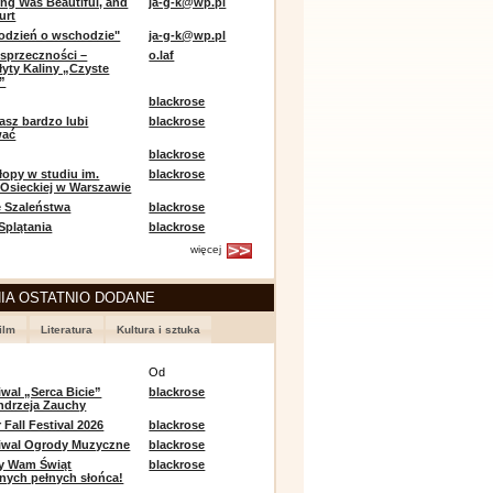
ing Was Beautiful, and
ja-g-k@wp.pl
urt
odzień o wschodzie"
ja-g-k@wp.pl
sprzeczności –
o.laf
łyty Kaliny „Czyste
”
blackrose
asz bardzo lubi
blackrose
wać
blackrose
opy w studiu im.
blackrose
 Osieckiej w Warszawie
 Szaleństwa
blackrose
 Splątania
blackrose
więcej
IA OSTATNIO DODANE
ilm
Literatura
Kultura i sztuka
e
Od
iwal „Serca Bicie”
blackrose
ndrzeja Zauchy
Fall Festival 2026
blackrose
tiwal Ogrody Muzyczne
blackrose
y Wam Świąt
blackrose
nych pełnych słońca!