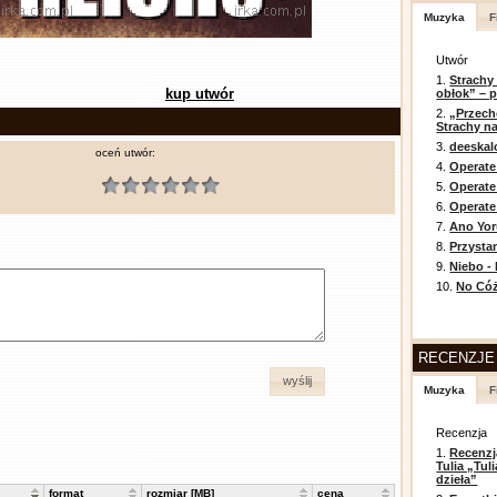
Muzyka
F
Utwór
1.
Strachy
kup utwór
obłok” – 
2.
„Przech
Strachy na
3.
deeska
oceń utwór:
4.
Operate
5.
Operat
6.
Operate 
7.
Ano Yor
8.
Przysta
9.
Niebo -
10.
No Cóż
RECENZJE
wyślij
Muzyka
F
Recenzja
1.
Recenzj
Tulia „Tu
dzieła”
format
rozmiar [MB]
cena