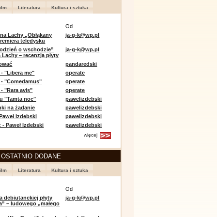
ilm
Literatura
Kultura i sztuka
Od
 na Lachy „Obłąkany
ja-g-k@wp.pl
premiera teledysku
odzień o wschodzie”
ja-g-k@wp.pl
 Lachy – recenzja płyty
lować
pandaredski
 - "Libera me"
operate
e - "Comedamus"
operate
- "Rara avis"
operate
u "Tamta noc"
pawelizdebski
nki na żądanie
pawelizdebski
 Paweł Izdebski
pawelizdebski
 - Paweł Izdebski
pawelizdebski
więcej
 OSTATNIO DODANE
ilm
Literatura
Kultura i sztuka
Od
a debiutanckiej płyty
ja-g-k@wp.pl
lia” – ludowego „małego