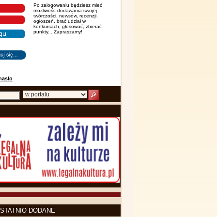
Po zalogowaniu będziesz mieć
możliwośc dodawania swojej
twórczości, newsów, recenzji,
ogłoszeń, brać udział w
konkursach, głosować, zbierać
punkty... Zapraszamy!
hasło
STATNIO DODANE