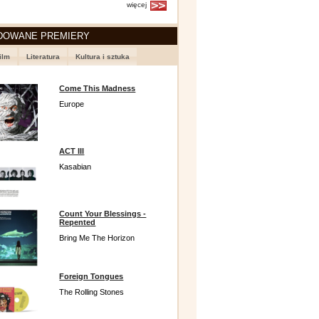
więcej
DOWANE PREMIERY
ilm
Literatura
Kultura i sztuka
Come This Madness
Europe
ACT III
Kasabian
Count Your Blessings -
Repented
Bring Me The Horizon
Foreign Tongues
The Rolling Stones