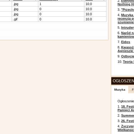
2.
Everyth
.jpg
1
10.0
Nothing H
.jpg
0
10.0
3.
"Przech
.jpg
0
10.0
4.
Muzyka 
recenzja p
.gif
0
10.0
szumienie
5.
Intruder
6.
Naród n
kamienio
7.
Eidos
8.
Kwasożł
Agnieszki
9.
Odbycie
10.
Teoria
OGŁOSZEN
Muzyka
F
Ogłoszeni
1.
18. Fest
Pamięci A
2.
Summer 
3.
26. Fes
4.
Życzym
Wielkanoc