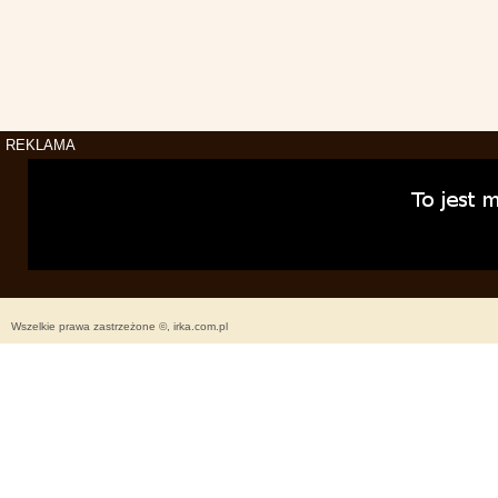
REKLAMA
Wszelkie prawa zastrzeżone ©, irka.com.pl