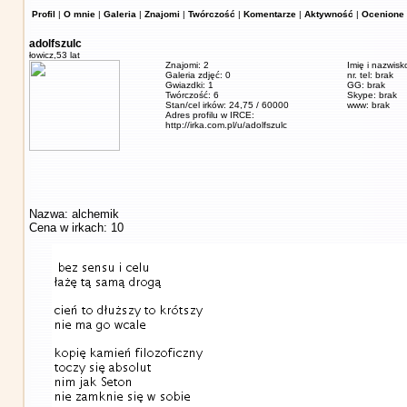
Profil
|
O mnie
|
Galeria
|
Znajomi
|
Twórczość
|
Komentarze
|
Aktywność
|
Ocenione 
adolfszulc
łowicz,
53 lat
Znajomi: 2
Imię i nazwisk
Galeria zdjęć: 0
nr. tel: brak
Gwiazdki: 1
GG: brak
Twórczość: 6
Skype: brak
Stan/cel irków: 24,75 / 60000
www: brak
Adres profilu w IRCE:
http://irka.com.pl/u/adolfszulc
Nazwa: alchemik
Cena w irkach: 10