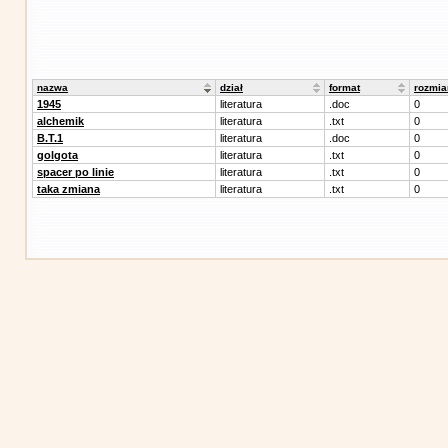
nazwa
dział
format
rozmia
1945
literatura
.doc
0
alchemik
literatura
.txt
0
B.T.1
literatura
.doc
0
golgota
literatura
.txt
0
spacer po linie
literatura
.txt
0
taka zmiana
literatura
.txt
0