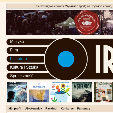
Serwis używa cookies. Wyrażasz zgodę na używanie cookie, zg
Muzyka
Film
Literatura
Kultura i Sztuka
Społeczność
Mój profil
Użytkownicy
Rankingi
Konkursy
Patronaty