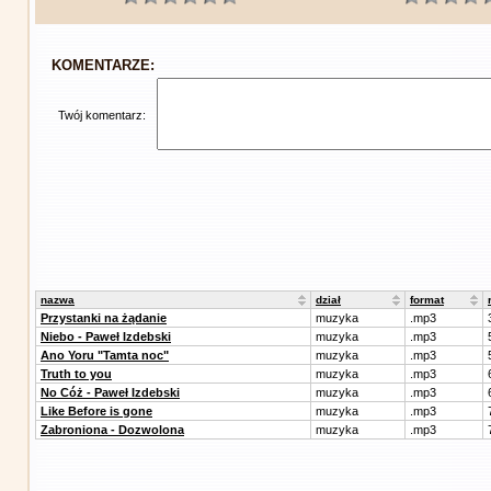
KOMENTARZE:
Twój komentarz:
nazwa
dział
format
Przystanki na żądanie
muzyka
.mp3
Niebo - Paweł Izdebski
muzyka
.mp3
Ano Yoru "Tamta noc"
muzyka
.mp3
Truth to you
muzyka
.mp3
No Cóż - Paweł Izdebski
muzyka
.mp3
Like Before is gone
muzyka
.mp3
Zabroniona - Dozwolona
muzyka
.mp3