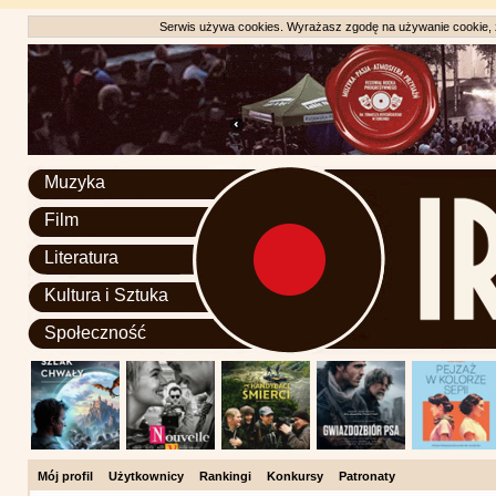
Serwis używa cookies. Wyrażasz zgodę na używanie cookie, zg
Muzyka
Film
Literatura
Kultura i Sztuka
Społeczność
Mój profil
Użytkownicy
Rankingi
Konkursy
Patronaty