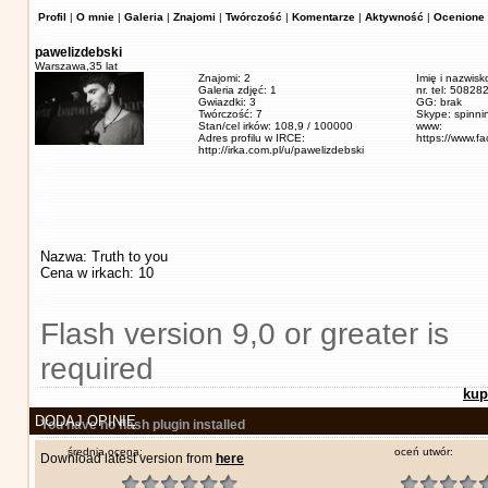
Profil
|
O mnie
|
Galeria
|
Znajomi
|
Twórczość
|
Komentarze
|
Aktywność
|
Ocenione 
pawelizdebski
Warszawa,
35 lat
Znajomi: 2
Imię i nazwisk
Galeria zdjęć: 1
nr. tel: 5082
Gwiazdki: 3
GG: brak
Twórczość: 7
Skype: spinn
Stan/cel irków: 108,9 / 100000
www:
Adres profilu w IRCE:
https://www.f
http://irka.com.pl/u/pawelizdebski
Nazwa: Truth to you
Cena w irkach: 10
Flash version 9,0 or greater is
required
kup
DODAJ OPINIĘ
You have no flash plugin installed
średnia ocena:
oceń utwór:
Download latest version from
here