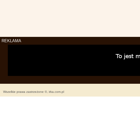
REKLAMA
Wszelkie prawa zastrzeżone ©, irka.com.pl