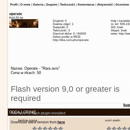
Profil
|
O mnie
|
Galeria
|
Znajomi
|
Twórczość
|
Komentarze
|
Aktywność
|
Ocenione 
operate
łódź,
50 lat
Znajomi: 0
Imię i nazwisk
Galeria zdjęć: 1
nr. tel: 506-1
Gwiazdki: 0
GG: brak
Twórczość: 3
Skype: brak
Stan/cel irków: 0 / 60000
www: http://w
Adres profilu w IRCE:
http://irka.com.pl/u/operate
Nazwa: Operate - "Rara avis"
Cena w irkach: 50
Flash version 9,0 or greater is
required
kup
DODAJ OPINIĘ
You have no flash plugin installed
średnia ocena:
oceń utwór:
Download latest version from
here