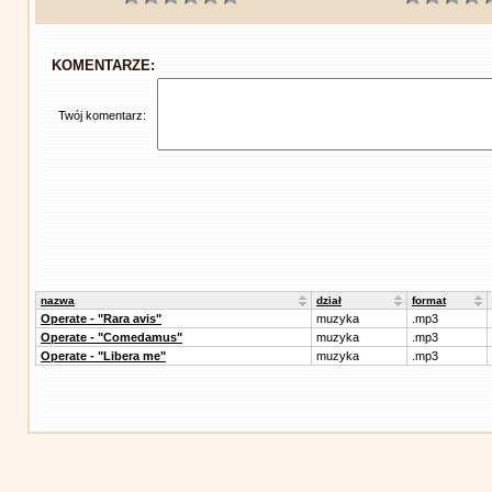
KOMENTARZE:
Twój komentarz:
nazwa
dział
format
Operate - "Rara avis"
muzyka
.mp3
Operate - "Comedamus"
muzyka
.mp3
Operate - "Libera me"
muzyka
.mp3