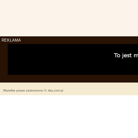
REKLAMA
Wszelkie prawa zastrzeżone ©, irka.com.pl