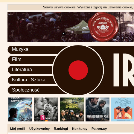
Serwis używa cookies. Wyrażasz zgodę na używanie cookie, zg
Muzyka
Film
Literatura
Kultura i Sztuka
Społeczność
Mój profil
Użytkownicy
Rankingi
Konkursy
Patronaty