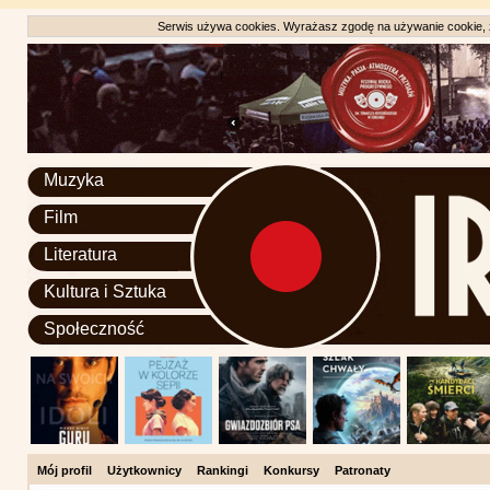
Serwis używa cookies. Wyrażasz zgodę na używanie cookie, zg
Muzyka
Film
Literatura
Kultura i Sztuka
Społeczność
Mój profil
Użytkownicy
Rankingi
Konkursy
Patronaty