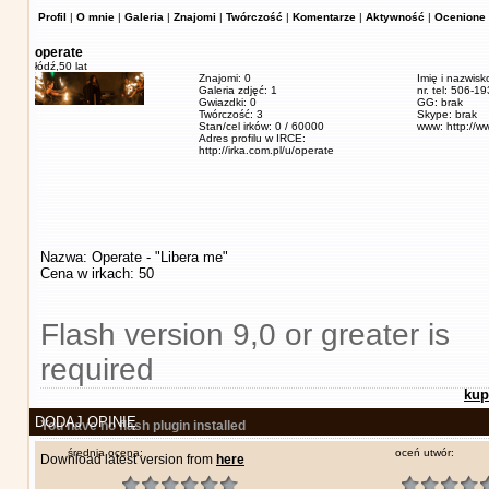
Profil
|
O mnie
|
Galeria
|
Znajomi
|
Twórczość
|
Komentarze
|
Aktywność
|
Ocenione 
operate
łódź,
50 lat
Znajomi: 0
Imię i nazwisk
Galeria zdjęć: 1
nr. tel: 506-1
Gwiazdki: 0
GG: brak
Twórczość: 3
Skype: brak
Stan/cel irków: 0 / 60000
www: http://w
Adres profilu w IRCE:
http://irka.com.pl/u/operate
Nazwa: Operate - "Libera me"
Cena w irkach: 50
Flash version 9,0 or greater is
required
kup
DODAJ OPINIĘ
You have no flash plugin installed
średnia ocena:
oceń utwór:
Download latest version from
here