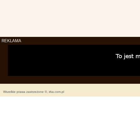
REKLAMA
Wszelkie prawa zastrzeżone ©, irka.com.pl