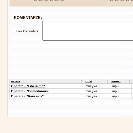
KOMENTARZE:
Twój komentarz:
nazwa
dział
format
Operate - "Libera me"
muzyka
.mp3
Operate - "Comedamus"
muzyka
.mp3
Operate - "Rara avis"
muzyka
.mp3