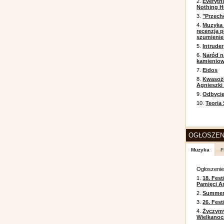
2.
Everyth
Nothing H
3.
"Przech
4.
Muzyka 
recenzja p
szumienie
5.
Intruder
6.
Naród n
kamienio
7.
Eidos
8.
Kwasożł
Agnieszki
9.
Odbycie
10.
Teoria
OGŁOSZEN
Muzyka
F
Ogłoszeni
1.
18. Fest
Pamięci A
2.
Summer 
3.
26. Fes
4.
Życzym
Wielkanoc