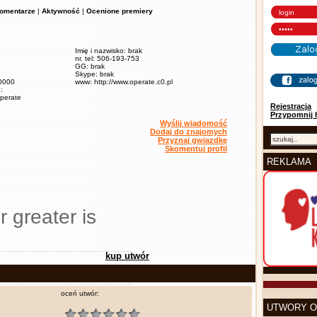
omentarze
|
Aktywność
|
Ocenione premiery
Imię i nazwisko: brak
nr. tel: 506-193-753
GG: brak
Skype: brak
60000
www: http://www.operate.c0.pl
:
operate
Rejestracja
Przypomnij 
Wyślij wiadomość
Dodaj do znajomych
Przyznaj gwiazdkę
Skomentuj profil
REKLAMA
r greater is
kup utwór
oceń utwór:
UTWORY O