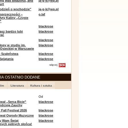
ing Was Beautiful, and
ja-g-k@wp.pl
urt
odzień o wschodzie"
ja-g-k@wp.pl
sprzeczności –
o.laf
łyty Kaliny „Czyste
”
blackrose
asz bardzo lubi
blackrose
wać
blackrose
opy w studiu im.
blackrose
 Osieckiej w Warszawie
 Szaleństwa
blackrose
 Splątania
blackrose
więcej
IA OSTATNIO DODANE
ilm
Literatura
Kultura i sztuka
e
Od
iwal „Serca Bicie”
blackrose
ndrzeja Zauchy
Fall Festival 2026
blackrose
tiwal Ogrody Muzyczne
blackrose
y Wam Świąt
blackrose
nych pełnych słońca!