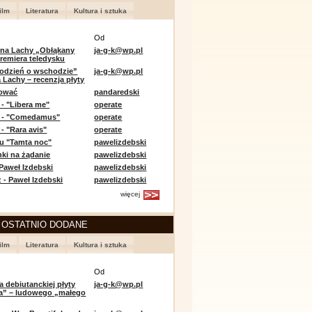
ilm
Literatura
Kultura i sztuka
Od
 na Lachy „Obłąkany
ja-g-k@wp.pl
premiera teledysku
odzień o wschodzie”
ja-g-k@wp.pl
 Lachy – recenzja płyty
lować
pandaredski
 - "Libera me"
operate
e - "Comedamus"
operate
- "Rara avis"
operate
u "Tamta noc"
pawelizdebski
nki na żądanie
pawelizdebski
 Paweł Izdebski
pawelizdebski
 - Paweł Izdebski
pawelizdebski
więcej
 OSTATNIO DODANE
ilm
Literatura
Kultura i sztuka
Od
a debiutanckiej płyty
ja-g-k@wp.pl
lia” – ludowego „małego