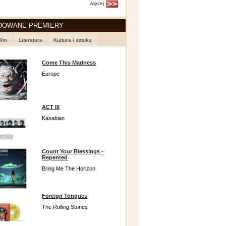
więcej
DOWANE PREMIERY
ilm
Literatura
Kultura i sztuka
Come This Madness
Europe
ACT III
Kasabian
Count Your Blessings -
Repented
Bring Me The Horizon
Foreign Tongues
The Rolling Stones