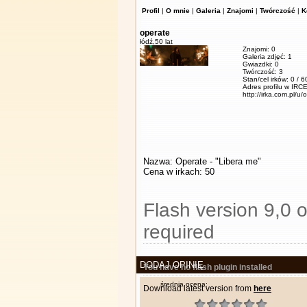
Profil
|
O mnie
|
Galeria
|
Znajomi
|
Twórczość
|
K
operate
łódź,
50 lat
Znajomi: 0
Galeria zdjęć: 1
Gwiazdki: 0
Twórczość: 3
Stan/cel irków: 0 / 
Adres profilu w IRCE
http://irka.com.pl/u/
Nazwa: Operate - "Libera me"
Cena w irkach: 50
Flash version 9,0 o
required
DODAJ OPINIĘ
You have no flash plugin installed
średnia ocena:
Download latest version from
here