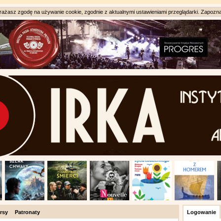
ażasz zgodę na używanie cookie, zgodnie z aktualnymi ustawieniami przeglądarki. Zapozna
rsy
Patronaty
Logowanie