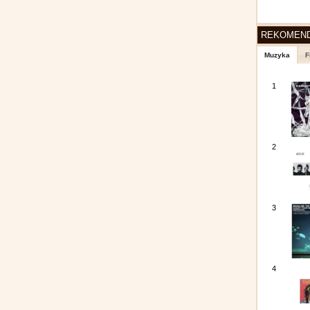
REKOMEN
Muzyka
F
1
2
3
4