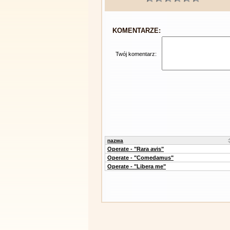
KOMENTARZE:
Twój komentarz:
nazwa
Operate - "Rara avis"
Operate - "Comedamus"
Operate - "Libera me"