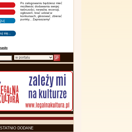
Po zalogowaniu będziesz mieć
możliwośc dodawania swojej
twórczości, newsów, recenzji,
ogłoszeń, brać udział w
konkursach, głosować, zbierać
punkty... Zapraszamy!
hasło
STATNIO DODANE