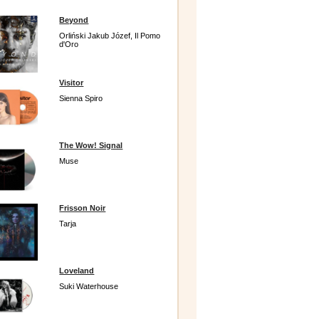
Beyond
Orliński Jakub Józef, Il Pomo
d'Oro
Visitor
Sienna Spiro
The Wow! Signal
Muse
Frisson Noir
Tarja
Loveland
Suki Waterhouse