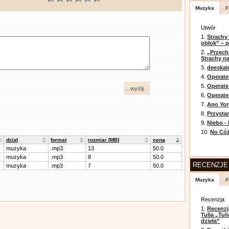
Muzyka
F
Utwór
1.
Strachy
obłok” – 
2.
„Przech
Strachy na
3.
deeska
4.
Operate
5.
Operat
wyślij
6.
Operate 
7.
Ano Yor
8.
Przysta
9.
Niebo -
10.
No Cóż
dział
format
rozmiar [MB]
cena
muzyka
.mp3
13
50.0
muzyka
.mp3
8
50.0
RECENZJE
muzyka
.mp3
7
50.0
Muzyka
F
Recenzja
1.
Recenzj
Tulia „Tu
dzieła”