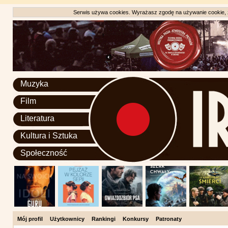
Serwis używa cookies. Wyrażasz zgodę na używanie cookie, zg
Muzyka
Film
Literatura
Kultura i Sztuka
Społeczność
Mój profil
Użytkownicy
Rankingi
Konkursy
Patronaty