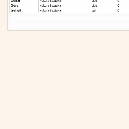
Guitar
kultura i sztuka
.jpg
0
Góry
kultura i sztuka
.jpg
0
test gif
kultura i sztuka
.gif
0