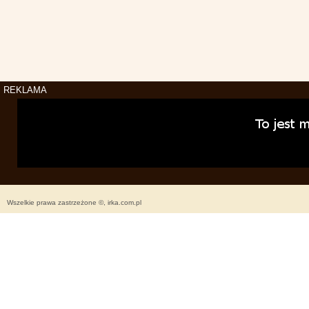
REKLAMA
Wszelkie prawa zastrzeżone ©, irka.com.pl