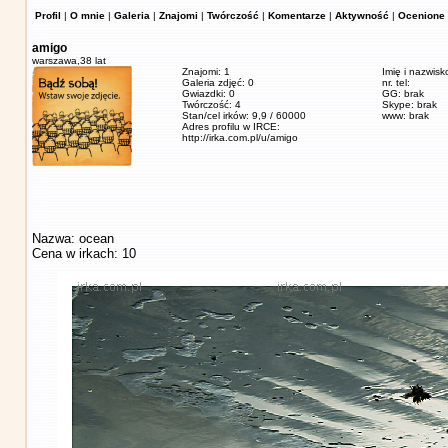
Profil
|
O mnie
|
Galeria
|
Znajomi
|
Twórczość
|
Komentarze
|
Aktywność
|
Ocenione 
amigo
warszawa,
38 lat
Znajomi: 1
Imię i nazwisk
Galeria zdjęć: 0
nr. tel:
Gwiazdki: 0
GG: brak
Twórczość: 4
Skype: brak
Stan/cel irków: 9,9 / 60000
www: brak
Adres profilu w IRCE:
http://irka.com.pl/u/amigo
Nazwa: ocean
Cena w irkach: 10