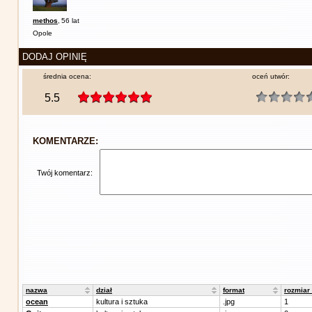
methos
,
56 lat
Opole
DODAJ OPINIĘ
średnia ocena:
oceń utwór:
5.5
KOMENTARZE:
Twój komentarz:
nazwa
dział
format
rozmiar
ocean
kultura i sztuka
.jpg
1