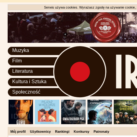
Serwis używa cookies. Wyrażasz zgodę na używanie cookie, zg
Muzyka
Film
Literatura
Kultura i Sztuka
Społeczność
Mój profil
Użytkownicy
Rankingi
Konkursy
Patronaty