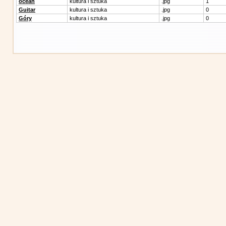
ocean
kultura i sztuka
.jpg
1
Guitar
kultura i sztuka
.jpg
0
Góry
kultura i sztuka
.jpg
0