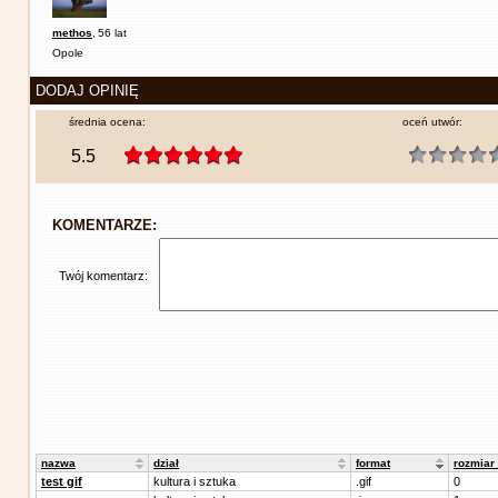
methos
,
56 lat
Opole
DODAJ OPINIĘ
średnia ocena:
oceń utwór:
5.5
KOMENTARZE:
Twój komentarz:
nazwa
dział
format
rozmiar
test gif
kultura i sztuka
.gif
0