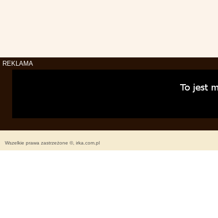
REKLAMA
Wszelkie prawa zastrzeżone ©, irka.com.pl