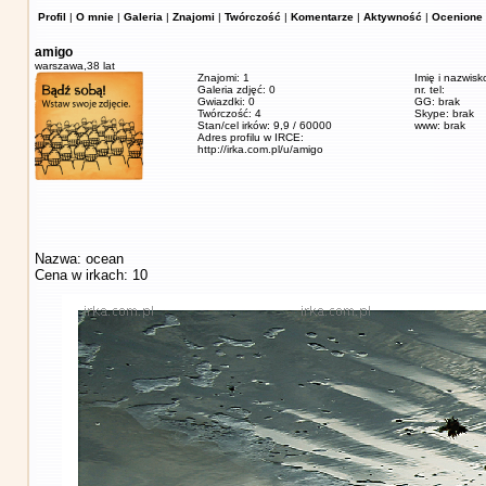
Profil
|
O mnie
|
Galeria
|
Znajomi
|
Twórczość
|
Komentarze
|
Aktywność
|
Ocenione 
amigo
warszawa,
38 lat
Znajomi: 1
Imię i nazwisk
Galeria zdjęć: 0
nr. tel:
Gwiazdki: 0
GG: brak
Twórczość: 4
Skype: brak
Stan/cel irków: 9,9 / 60000
www: brak
Adres profilu w IRCE:
http://irka.com.pl/u/amigo
Nazwa: ocean
Cena w irkach: 10