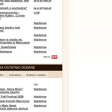
ing Was Beautiful, and
ja-g-k@wp.pl
urt
odzień o wschodzie"
ja-g-k@wp.pl
sprzeczności –
o.laf
łyty Kaliny „Czyste
”
blackrose
asz bardzo lubi
blackrose
wać
blackrose
opy w studiu im.
blackrose
 Osieckiej w Warszawie
 Szaleństwa
blackrose
 Splątania
blackrose
więcej
IA OSTATNIO DODANE
ilm
Literatura
Kultura i sztuka
e
Od
iwal „Serca Bicie”
blackrose
ndrzeja Zauchy
Fall Festival 2026
blackrose
tiwal Ogrody Muzyczne
blackrose
y Wam Świąt
blackrose
nych pełnych słońca!