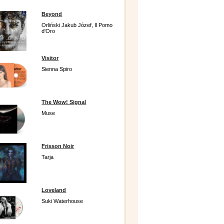
Beyond
Orliński Jakub Józef, Il Pomo
d'Oro
Visitor
Sienna Spiro
The Wow! Signal
Muse
Frisson Noir
Tarja
Loveland
Suki Waterhouse