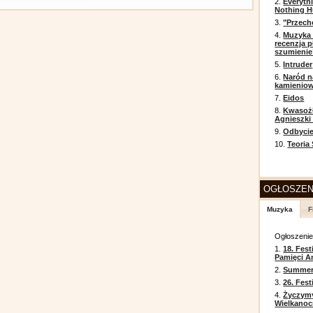
2.
Everyth
Nothing H
3.
"Przech
4.
Muzyka 
recenzja p
szumienie
5.
Intruder
6.
Naród n
kamienio
7.
Eidos
8.
Kwasożł
Agnieszki
9.
Odbycie
10.
Teoria
OGŁOSZEN
Muzyka
F
Ogłoszeni
1.
18. Fest
Pamięci A
2.
Summer 
3.
26. Fes
4.
Życzym
Wielkanoc