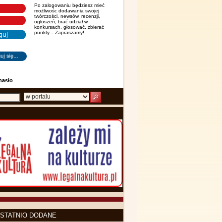
Po zalogowaniu będziesz mieć
możliwośc dodawania swojej
twórczości, newsów, recenzji,
ogłoszeń, brać udział w
konkursach, głosować, zbierać
punkty... Zapraszamy!
hasło
STATNIO DODANE