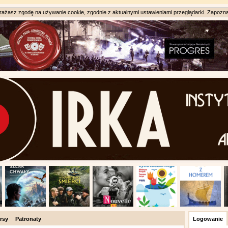
ażasz zgodę na używanie cookie, zgodnie z aktualnymi ustawieniami przeglądarki. Zapozna
rsy
Patronaty
Logowanie