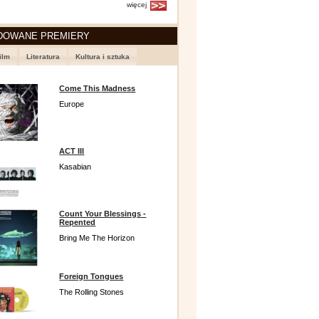
więcej
DOWANE PREMIERY
ilm
Literatura
Kultura i sztuka
Come This Madness
Europe
ACT III
Kasabian
Count Your Blessings -
Repented
Bring Me The Horizon
Foreign Tongues
The Rolling Stones