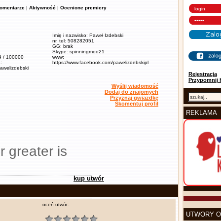
omentarze
|
Aktywność
|
Ocenione premiery
Imię i nazwisko: Paweł Izdebski
nr. tel: 508282051
GG: brak
Skype: spinningmoo21
,9 / 100000
www:
:
https://www.facebook.com/pawelizdebskipl
pawelizdebski
Rejestracja
Przypomnij 
Wyślij wiadomość
Dodaj do znajomych
Przyznaj gwiazdkę
Skomentuj profil
REKLAMA
r greater is
kup utwór
oceń utwór:
UTWORY O