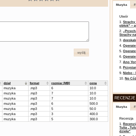
Muzyka
F
Utwór
1.
Strachy
obłok” – 
2.
„Przech
Strachy na
3.
deeska
4.
Operate
5.
Operat
wyślij
6.
Operate 
7.
Ano Yor
8.
Przysta
9.
Niebo -
10.
No Cóż
dział
format
rozmiar [MB]
cena
muzyka
.mp3
6
10.0
muzyka
.mp3
7
10.0
RECENZJE
muzyka
.mp3
7
10.0
muzyka
.mp3
6
500.0
Muzyka
F
muzyka
.mp3
5
50.0
muzyka
.mp3
3
400.0
Recenzja
muzyka
.mp3
5
300.0
1.
Recenzj
Tulia „Tu
dzieła”