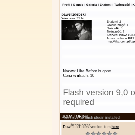
Profil
|
O mnie
|
Galeria
|
Znajomi
|
Twórczość
|
K
pawelizdebski
Warszawa,
35 lat
Znajomi: 2
Galeria zdjęć: 1
Gwiazdki: 3
Twórczość: 7
Stan/cel irków: 108
Adres profilu w IRCE
http://irka.com.pl/u/
Nazwa: Like Before is gone
Cena w irkach: 10
Flash version 9,0 o
required
DODAJ OPINIĘ
You have no flash plugin installed
średnia ocena:
Download latest version from
here