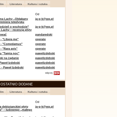
ilm
Literatura
Kultura i sztuka
Od
 na Lachy „Obłąkany
ja-g-k@wp.pl
premiera teledysku
odzień o wschodzie”
ja-g-k@wp.pl
 Lachy – recenzja płyty
lować
pandaredski
 - "Libera me"
operate
e - "Comedamus"
operate
- "Rara avis"
operate
u "Tamta noc"
pawelizdebski
nki na żądanie
pawelizdebski
 Paweł Izdebski
pawelizdebski
 - Paweł Izdebski
pawelizdebski
więcej
 OSTATNIO DODANE
ilm
Literatura
Kultura i sztuka
Od
a debiutanckiej płyty
ja-g-k@wp.pl
lia” – ludowego „małego