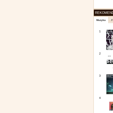
REKOMEN
Muzyka
F
1
2
3
4