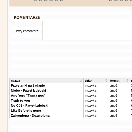
KOMENTARZE:
Twój komentarz:
nazwa
dział
format
Przystanki na żądanie
muzyka
.mp3
Niebo - Paweł Izdebski
muzyka
.mp3
Ano Yoru "Tamta noc"
muzyka
.mp3
Truth to you
muzyka
.mp3
No Cóż - Paweł Izdebski
muzyka
.mp3
Like Before is gone
muzyka
.mp3
Zabroniona - Dozwolona
muzyka
.mp3