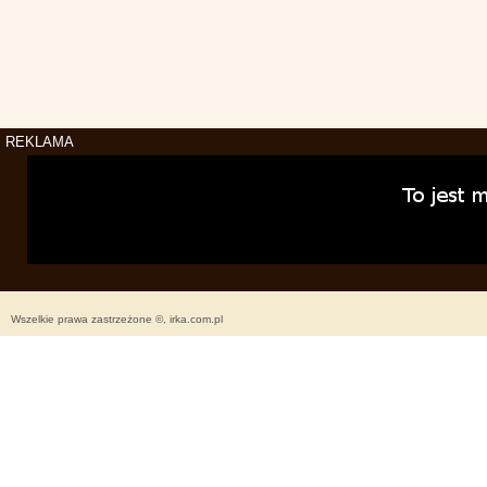
REKLAMA
Wszelkie prawa zastrzeżone ©, irka.com.pl