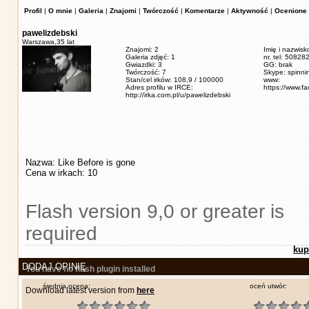
Profil
|
O mnie
|
Galeria
|
Znajomi
|
Twórczość
|
Komentarze
|
Aktywność
|
Ocenione 
pawelizdebski
Warszawa,
35 lat
Znajomi: 2
Imię i nazwisk
Galeria zdjęć: 1
nr. tel: 5082
Gwiazdki: 3
GG: brak
Twórczość: 7
Skype: spinn
Stan/cel irków: 108,9 / 100000
www:
Adres profilu w IRCE:
https://www.f
http://irka.com.pl/u/pawelizdebski
Nazwa: Like Before is gone
Cena w irkach: 10
Flash version 9,0 or greater is
required
kup
DODAJ OPINIĘ
You have no flash plugin installed
średnia ocena:
oceń utwór:
Download latest version from
here