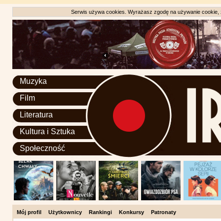
Serwis używa cookies. Wyrażasz zgodę na używanie cookie, zg
Muzyka
Film
Literatura
Kultura i Sztuka
Społeczność
Mój profil
Użytkownicy
Rankingi
Konkursy
Patronaty